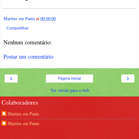
Martins em Pauta
at
00:00:00
Compartilhar
Nenhum comentário:
Postar um comentário
‹
›
Página inicial
Ver versão para a web
Colaboradores
Martins em Pauta
Martins em Pauta