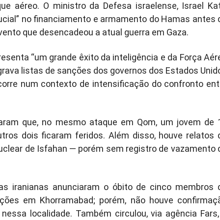
 aéreo. O ministro da Defesa israelense, Israel Kat
rucial” no financiamento e armamento do Hamas antes 
evento que desencadeou a atual guerra em Gaza.
esenta “um grande êxito da inteligência e da Força Aér
ntegrava listas de sanções dos governos dos Estados Unid
corre num contexto de intensificação do confronto ent
ormaram que, no mesmo ataque em Qom, um jovem de 
ros dois ficaram feridos. Além disso, houve relatos 
uclear de Isfahan — porém sem registro de vazamento 
s iranianas anunciaram o óbito de cinco membros 
 ações em Khorramabad; porém, não houve confirmaç
i nessa localidade. Também circulou, via agência Fars,