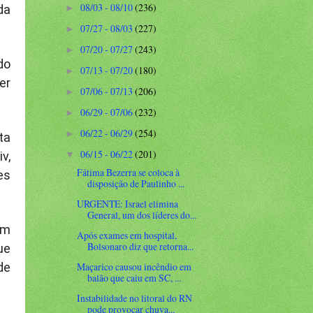
08/03 - 08/10
(236)
da
►
07/27 - 08/03
(227)
►
07/20 - 07/27
(243)
►
do
07/13 - 07/20
(180)
►
er
07/06 - 07/13
(206)
►
06/29 - 07/06
(232)
►
06/22 - 06/29
(254)
►
ta
06/15 - 06/22
(201)
v,
▼
Fátima Bezerra se coloca à
es
disposição de Paulinho ...
URGENTE: Israel elimina
General, um dos líderes do...
um
Após exames em hospital,
Bolsonaro diz que retorna...
ue
de
Maçarico causou incêndio em
balão que caiu em SC, ...
Instabilidade no litoral do RN
pode provocar chuva...