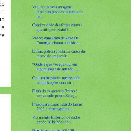
do
VÍDEO: Novas imagens
ed
mostram pessoas pulando do
ba...
ta
Continuidade das fortes chuvas
ia
que atingem Natal f...
de
Vídeo: dançarina de Zezé Di
Camargo chama comida n...
Enfim, polícia confirma causa da
morte de empresár...
"Onde é que você já viu, em
algum lugar do mundo, ...
Cantora brasileira morre após
complicações com cir...
Filho do ex-goleiro Bruno é
convocado para a Seleç...
Prazo para pagar taxa do Enem
2025 é prorrogado at...
Vazamento histórico de dados
expõe 16 bilhões de s...
Brasileiros pagam R$ 100