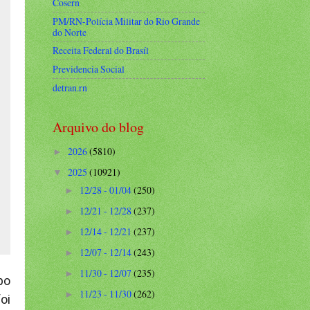
Cosern
PM/RN-Polícia Militar do Rio Grande
do Norte
Receita Federal do Brasíl
Previdencia Social
detran.rn
Arquivo do blog
2026
(5810)
►
2025
(10921)
▼
12/28 - 01/04
(250)
►
12/21 - 12/28
(237)
►
12/14 - 12/21
(237)
►
12/07 - 12/14
(243)
►
11/30 - 12/07
(235)
►
po
11/23 - 11/30
(262)
►
oi