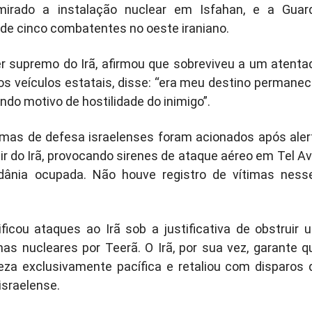
 mirado a instalação nuclear em Isfahan, e a Guar
 de cinco combatentes no oeste iraniano.
der supremo do Irã, afirmou que sobreviveu a um atenta
os veículos estatais, disse: “era meu destino permanec
do motivo de hostilidade do inimigo”.
mas de defesa israelenses foram acionados após aler
r do Irã, provocando sirenes de ataque aéreo em Tel Avi
ordânia ocupada. Não houve registro de vítimas ness
ificou ataques ao Irã sob a justificativa de obstruir 
s nucleares por Teerã. O Irã, por sua vez, garante q
za exclusivamente pacífica e retaliou com disparos 
israelense.