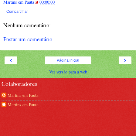
Martins em Pauta
at
00:00:00
Compartilhar
Nenhum comentário:
Postar um comentário
‹
›
Página inicial
Ver versão para a web
Colaboradores
Martins em Pauta
Martins em Pauta