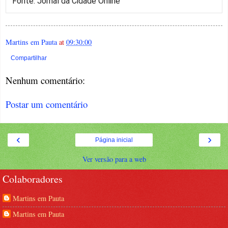
Fonte: Jornal da Cidade Online
Martins em Pauta
at
09:30:00
Compartilhar
Nenhum comentário:
Postar um comentário
‹
›
Página inicial
Ver versão para a web
Colaboradores
Martins em Pauta
Martins em Pauta