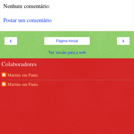
Nenhum comentário:
Postar um comentário
‹
›
Página inicial
Ver versão para a web
Colaboradores
Martins em Pauta
Martins em Pauta