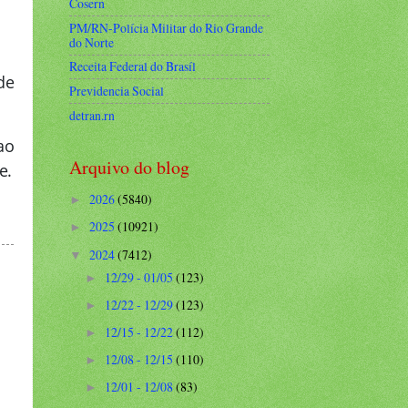
Cosern
PM/RN-Polícia Militar do Rio Grande
do Norte
Receita Federal do Brasíl
de
Previdencia Social
detran.rn
ao
Arquivo do blog
e.
2026
(5840)
►
2025
(10921)
►
2024
(7412)
▼
12/29 - 01/05
(123)
►
12/22 - 12/29
(123)
►
12/15 - 12/22
(112)
►
12/08 - 12/15
(110)
►
12/01 - 12/08
(83)
►