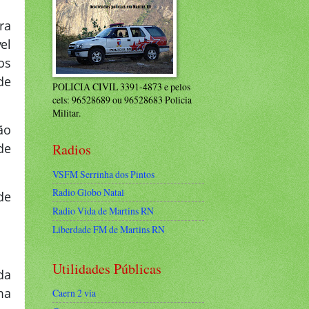
ra
el
os
de
POLICIA CIVIL 3391-4873 e pelos
cels: 96528689 ou 96528683 Policia
Militar.
ão
de
Radios
VSFM Serrinha dos Pintos
Radio Globo Natal
de
Radio Vida de Martins RN
Liberdade FM de Martins RN
Utilidades Públicas
da
ma
Caern 2 via