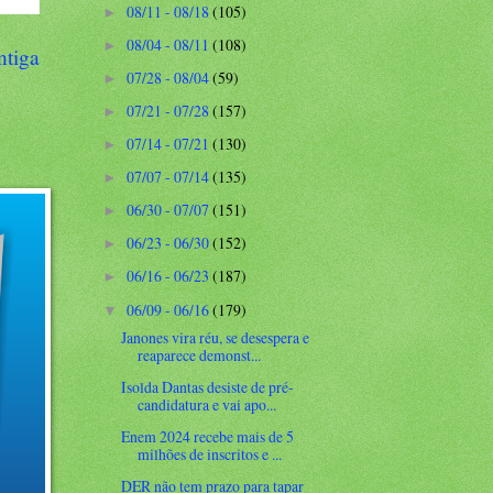
08/11 - 08/18
(105)
►
08/04 - 08/11
(108)
►
ntiga
07/28 - 08/04
(59)
►
07/21 - 07/28
(157)
►
07/14 - 07/21
(130)
►
07/07 - 07/14
(135)
►
06/30 - 07/07
(151)
►
06/23 - 06/30
(152)
►
06/16 - 06/23
(187)
►
06/09 - 06/16
(179)
▼
Janones vira réu, se desespera e
reaparece demonst...
Isolda Dantas desiste de pré-
candidatura e vai apo...
Enem 2024 recebe mais de 5
milhões de inscritos e ...
DER não tem prazo para tapar