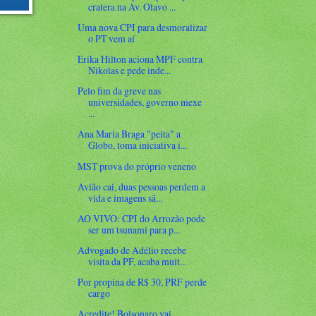
cratera na Av. Olavo ...
Uma nova CPI para desmoralizar
o PT vem aí
Erika Hilton aciona MPF contra
Nikolas e pede inde...
Pelo fim da greve nas
universidades, governo mexe
...
Ana Maria Braga "peita" a
Globo, toma iniciativa i...
MST prova do próprio veneno
Avião cai, duas pessoas perdem a
vida e imagens sã...
AO VIVO: CPI do Arrozão pode
ser um tsunami para p...
Advogado de Adélio recebe
visita da PF, acaba muit...
Por propina de R$ 30, PRF perde
cargo
Acredite! Bolsonaro vai