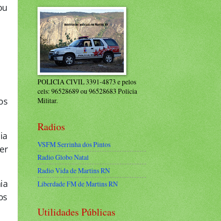
ou
POLICIA CIVIL 3391-4873 e pelos
cels: 96528689 ou 96528683 Policia
os
Militar.
Radios
ia
VSFM Serrinha dos Pintos
er
Radio Globo Natal
Radio Vida de Martins RN
ia
Liberdade FM de Martins RN
os
Utilidades Públicas