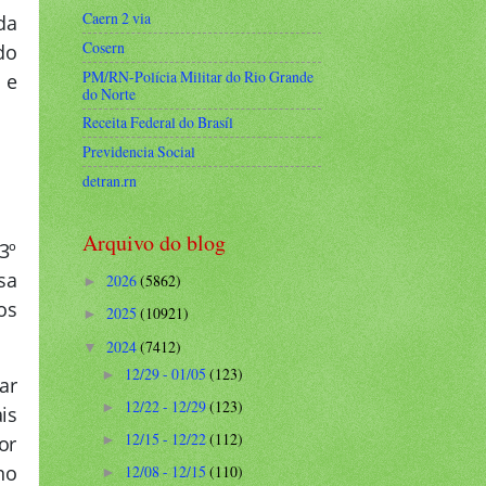
Caern 2 via
da
Cosern
do
PM/RN-Polícia Militar do Rio Grande
 e
do Norte
Receita Federal do Brasíl
Previdencia Social
detran.rn
Arquivo do blog
3º
sa
2026
(5862)
►
os
2025
(10921)
►
2024
(7412)
▼
12/29 - 01/05
(123)
►
ar
12/22 - 12/29
(123)
►
is
12/15 - 12/22
(112)
or
►
no
12/08 - 12/15
(110)
►