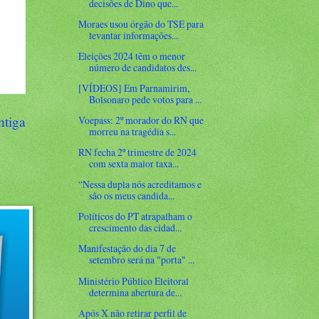
decisões de Dino que...
Moraes usou órgão do TSE para
levantar informações...
Eleições 2024 têm o menor
número de candidatos des...
[VÍDEOS] Em Parnamirim,
Bolsonaro pede votos para ...
ntiga
Voepass: 2º morador do RN que
morreu na tragédia s...
RN fecha 2º trimestre de 2024
com sexta maior taxa...
“Nessa dupla nós acreditamos e
são os meus candida...
Políticos do PT atrapalham o
crescimento das cidad...
Manifestação do dia 7 de
setembro será na "porta" ...
Ministério Público Eleitoral
determina abertura de...
Após X não retirar perfil de