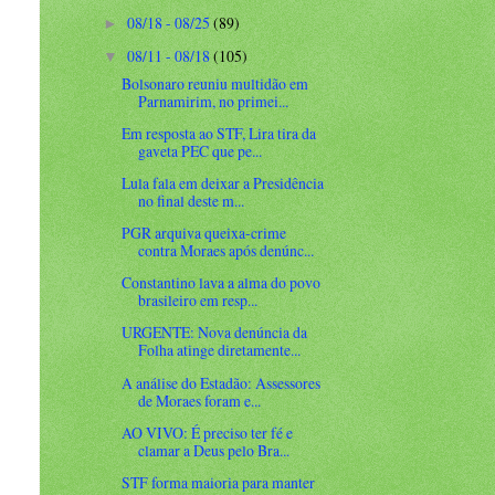
08/18 - 08/25
(89)
►
08/11 - 08/18
(105)
▼
Bolsonaro reuniu multidão em
Parnamirim, no primei...
Em resposta ao STF, Lira tira da
gaveta PEC que pe...
Lula fala em deixar a Presidência
no final deste m...
PGR arquiva queixa-crime
contra Moraes após denúnc...
Constantino lava a alma do povo
brasileiro em resp...
URGENTE: Nova denúncia da
Folha atinge diretamente...
A análise do Estadão: Assessores
de Moraes foram e...
AO VIVO: É preciso ter fé e
clamar a Deus pelo Bra...
STF forma maioria para manter