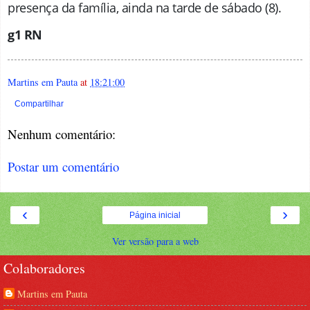
presença da família, ainda na tarde de sábado (8).
g1 RN
Martins em Pauta
at
18:21:00
Compartilhar
Nenhum comentário:
Postar um comentário
‹
›
Página inicial
Ver versão para a web
Colaboradores
Martins em Pauta