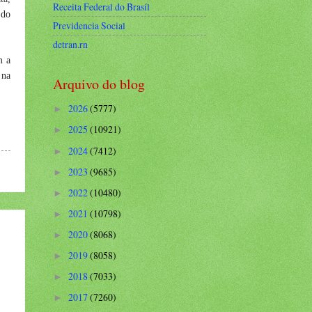
Receita Federal do Brasíl
 do
Previdencia Social
detran.rn
m a
 na
Arquivo do blog
2026
(5777)
►
2025
(10921)
►
2024
(7412)
►
2023
(9685)
►
2022
(10480)
►
2021
(10798)
►
2020
(8068)
►
2019
(8058)
►
2018
(7033)
►
2017
(7260)
►