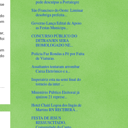
pede desculpas a Portalegre
sse
São Francisco do Oeste: Liminar
desobriga prefeita...
 do
com
Governo Lança Edital de Apoio
as Festas Municipa...
ar,
CONCURSO PÚBLICO DO
foi
DETRAN/RN SERÁ
HOMOLOGADO NE...
 um
Polícia Faz Rondas a Pé por Falta
ndo
de Viaturas.
Assaltantes tentaram arrombar
Caixa Eletrônico e a...
Imperatriz esta na semi final do
torneio da inter ...
Ministério Público Eleitoral já
ajuizou 21 represe...
Hotel Chalé Logoa dos Ingás de
Martins RN RECEBERÁ...
FESTA DE JESUS
RESSUSCITADO,
Comunidade do Canto.