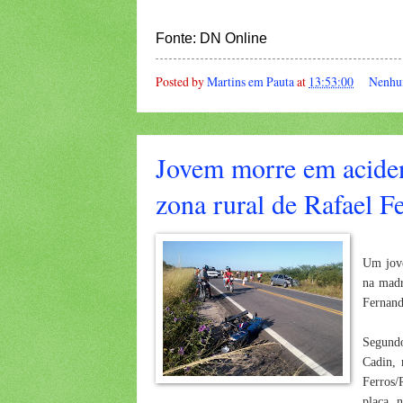
Fonte: DN Online
Posted by
Martins em Pauta
at
13:53:00
Nenhu
Jovem morre em acide
zona rural de Rafael 
Um jove
na madr
Fernand
Segundo
Cadin, 
Ferros/
placa, 