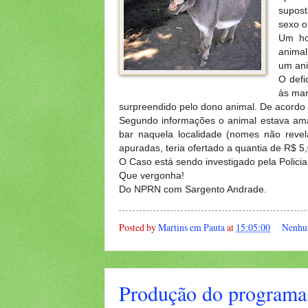
supost
sexo o
Um ho
animal
um ani
O defi
às mar
surpreendido pelo dono animal. De acordo c
Segundo informações o animal estava a
bar naquela localidade (nomes não revel
apuradas, teria ofertado a quantia de R$ 5,
O Caso está sendo investigado pela Polici
Que vergonha!
Do NPRN com Sargento Andrade.
Posted by
Martins em Pauta
at
15:05:00
Nenhu
Produção do programa 