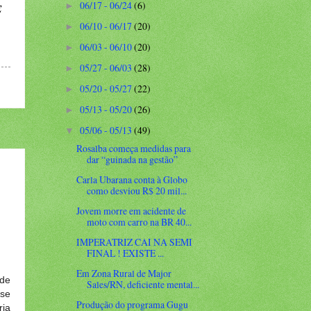
06/17 - 06/24
(6)
►
E
06/10 - 06/17
(20)
►
06/03 - 06/10
(20)
►
05/27 - 06/03
(28)
►
05/20 - 05/27
(22)
►
05/13 - 05/20
(26)
►
05/06 - 05/13
(49)
▼
Rosalba começa medidas para
dar “guinada na gestão”
Carla Ubarana conta à Globo
como desviou R$ 20 mil...
Jovem morre em acidente de
moto com carro na BR 40...
IMPERATRIZ CAI NA SEMI
FINAL ! EXISTE ...
Em Zona Rural de Major
ade
Sales/RN, deficiente mental...
 se
Produção do programa Gugu
ria