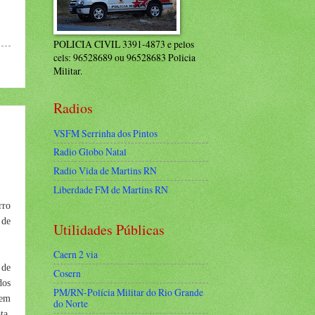
POLICIA CIVIL 3391-4873 e pelos
cels: 96528689 ou 96528683 Policia
Militar.
Radios
VSFM Serrinha dos Pintos
Radio Globo Natal
Radio Vida de Martins RN
Liberdade FM de Martins RN
rro
 de
Utilidades Públicas
Caern 2 via
 de
Cosern
dos
PM/RN-Polícia Militar do Rio Grande
sem
do Norte
ta,