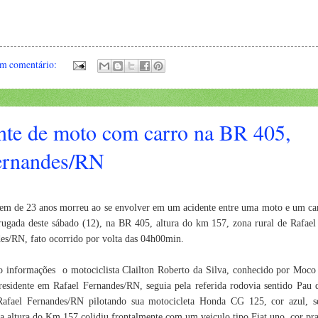
m comentário:
nte de moto com carro na BR 405,
Fernandes/RN
m de 23 anos morreu ao se envolver em um acidente entre uma moto e um ca
ugada deste sábado (12), na BR 405, altura do km 157, zona rural de Rafael
es/RN, fato ocorrido por volta das 04h00min.
 informações o motociclista Clailton Roberto da Silva, conhecido por Moco
residente em Rafael Fernandes/RN, seguia pela referida rodovia sentido Pau 
Rafael Fernandes/RN pilotando sua motocicleta Honda CG 125, cor azul, 
na altura do Km 157 colidiu frontalmente com um veiculo tipo Fiat uno, cor pra