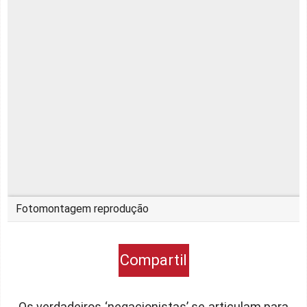
Fotomontagem reprodução
Compartil
h
Os verdadeiros ‘negacionistas’ se articulam para