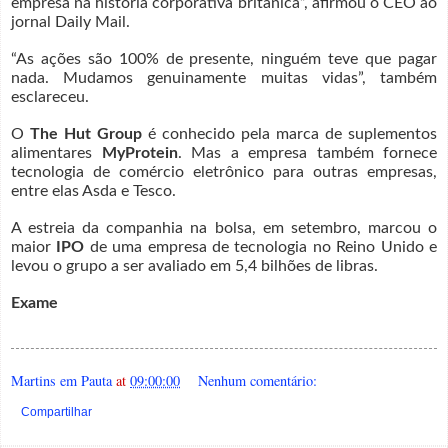
empresa na história corporativa britânica”, afirmou o CEO ao
jornal Daily Mail.
“As ações são 100% de presente, ninguém teve que pagar
nada. Mudamos genuinamente muitas vidas”, também
esclareceu.
O
The Hut Group
é conhecido pela marca de suplementos
alimentares
MyProtein
. Mas a empresa também fornece
tecnologia de comércio eletrônico para outras empresas,
entre elas Asda e Tesco.
A estreia da companhia na bolsa, em setembro, marcou o
maior
IPO
de uma empresa de tecnologia no Reino Unido e
levou o grupo a ser avaliado em 5,4 bilhões de libras.
Exam
e
Martins em Pauta
at
09:00:00
Nenhum comentário:
Compartilhar