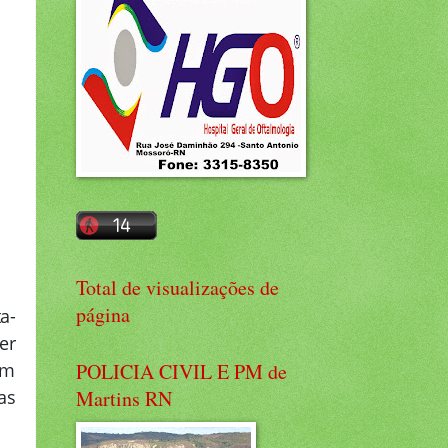
Total de visualizações de
página
a-
er
um
POLICIA CIVIL E PM de
as
Martins RN