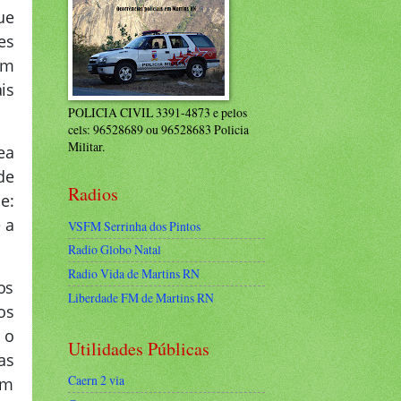
ue
es
om
is
POLICIA CIVIL 3391-4873 e pelos
cels: 96528689 ou 96528683 Policia
Militar.
ea
de
Radios
e:
 a
VSFM Serrinha dos Pintos
Radio Globo Natal
Radio Vida de Martins RN
os
Liberdade FM de Martins RN
os
 o
Utilidades Públicas
as
Caern 2 via
um