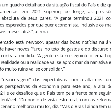
a um quadro detalhado da situação fiscal do País e diz q
namentais em 2021 superou, de longe, as previsõ
ria absoluta de seus pares. “A gente terminou 2021 c
s esperados por qualquer economista, inclusive os ma
eis meses atrás”, afirma.
rcado está nervoso”, apesar das boas notícias na ár
 de haver novos “furos’ no teto de gastos e do discurso 
 contra a medida. “A gente está no seguinte dilema hoj
 realidade ou a realidade vai se aproximar da narrativa e
do muito ruins vai se consolidar.”
“reancoragem” das expectativas com a alta dos jur
as perspectivas da economia para este ano, a alta d
1 e os desafios que o País tem pela frente para seguir
ntável. “Do ponto de vista estrutural, com as reform
o cenário melhorou muito”, diz. “Mas o Brasil ainda tem 