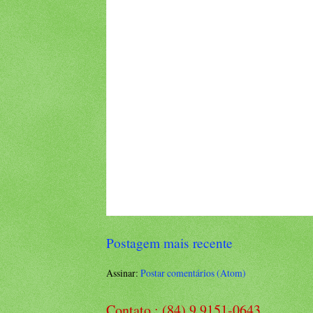
Postagem mais recente
Assinar:
Postar comentários (Atom)
Contato : (84) 9 9151-0643