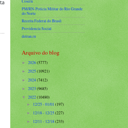
Cosern
ta
PM/RN-Polícia Militar do Rio Grande
do Norte
Receita Federal do Brasíl
Previdencia Social
detran.rn
Arquivo do blog
2026
(5777)
►
2025
(10921)
►
2024
(7412)
►
2023
(9685)
►
2022
(10480)
▼
12/25 - 01/01
(197)
►
12/18 - 12/25
(227)
►
12/11 - 12/18
(233)
►