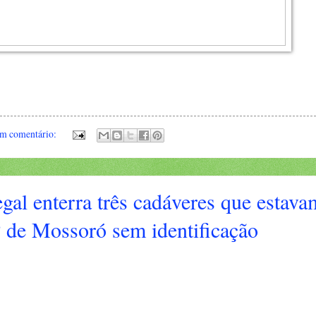
m comentário:
al enterra três cadáveres que estava
P de Mossoró sem identificação