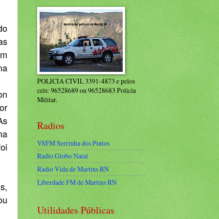
do
as
em
na
POLICIA CIVIL 3391-4873 e pelos
cels: 96528689 ou 96528683 Policia
on
Militar.
or
As
Radios
ma
VSFM Serrinha dos Pintos
oi
Radio Globo Natal
Radio Vida de Martins RN
Liberdade FM de Martins RN
s,
ou
Utilidades Públicas