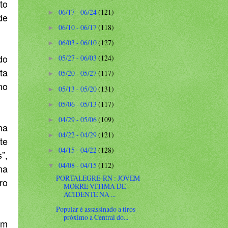
to
06/17 - 06/24
(121)
►
de
06/10 - 06/17
(118)
►
06/03 - 06/10
(127)
►
do
05/27 - 06/03
(124)
►
ta
05/20 - 05/27
(117)
►
mo
05/13 - 05/20
(131)
►
05/06 - 05/13
(117)
►
04/29 - 05/06
(109)
►
na
04/22 - 04/29
(121)
►
te
04/15 - 04/22
(128)
►
”,
04/08 - 04/15
(112)
▼
ma
PORTALEGRE-RN : JOVEM
ro
MORRE VITIMA DE
ACIDENTE NA ...
Popular é assassinado a tiros
próximo a Central do...
em