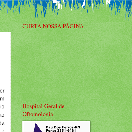
CURTA NOSSA PÁGINA
or
em
Hospital Geral de
io
Oftomologia
ao
da
 e