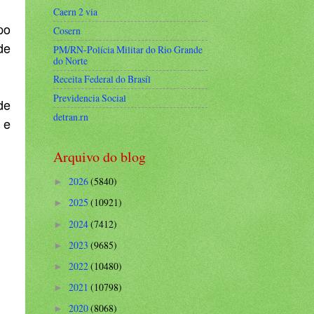
Caern 2 via
po
Cosern
de
PM/RN-Polícia Militar do Rio Grande
do Norte
Receita Federal do Brasíl
Previdencia Social
de
detran.rn
 e
Arquivo do blog
2026
(5840)
►
2025
(10921)
►
2024
(7412)
►
2023
(9685)
►
2022
(10480)
►
2021
(10798)
►
2020
(8068)
►