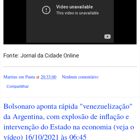
Fonte: Jornal da Cidade Online
Martins em Pauta
at
20:33:00
Nenhum comentário:
Compartilhar
Bolsonaro aponta rápida "venezuelização"
da Argentina, com explosão de inflação e
intervenção do Estado na economia (veja o
vídeo) 16/10/2021 às 06:45