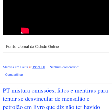
Fonte: Jornal da Cidade Online
Martins em Pauta
at
19:21:00
Nenhum comentário:
Compartilhar
PT mistura omissões, fatos e mentiras para
tentar se desvincular de mensalão e
petrolão em livro que diz não ter havido