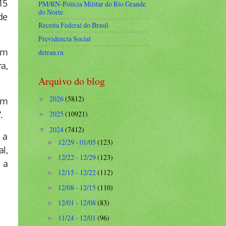
15
PM/RN-Polícia Militar do Rio Grande
do Norte
de
Receita Federal do Brasíl
Previdencia Social
am
detran.rn
a,
Arquivo do blog
2026
(5812)
em
►
.
2025
(10921)
►
2024
(7412)
▼
 a
12/29 - 01/05
(123)
►
l,
12/22 - 12/29
(123)
►
 a
12/15 - 12/22
(112)
►
12/08 - 12/15
(110)
►
12/01 - 12/08
(83)
►
11/24 - 12/01
(96)
►