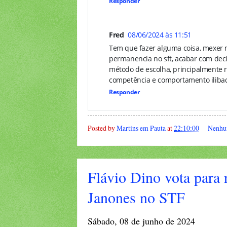
Responder
Fred
08/06/2024 às 11:51
Tem que fazer alguma coisa, mexer 
permanencia no sft, acabar com deci
método de escolha, principalmente re
competência e comportamento ilibad
Responder
Posted by
Martins em Pauta
at
22:10:00
Nenhu
Flávio Dino vota para 
Janones no STF
Sábado, 08 de junho de 2024