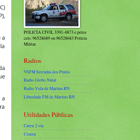
C)
),
POLICIA CIVIL 3391-4873 e pelos
 a
cels: 96528689 ou 96528683 Policia
Militar.
la
Radios
da
VSFM Serrinha dos Pintos
ue
Radio Globo Natal
Radio Vida de Martins RN
Liberdade FM de Martins RN
 a
ra
Utilidades Públicas
Caern 2 via
Cosern