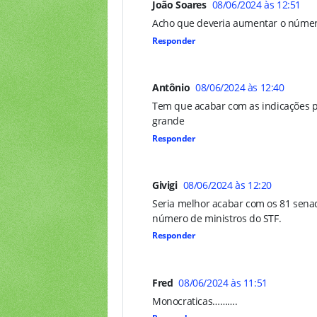
João Soares
08/06/2024 às 12:51
Acho que deveria aumentar o número 
Responder
Antônio
08/06/2024 às 12:40
Tem que acabar com as indicações po
grande
Responder
Givigi
08/06/2024 às 12:20
Seria melhor acabar com os 81 sena
número de ministros do STF.
Responder
Fred
08/06/2024 às 11:51
Monocraticas……….