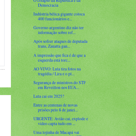
O colapso da República e da
Democracia
Indústria bélica gigante coloca
400 funcionários e...
Governo argentino diz não ter
informação sobre ref...
Após sofrer ataques de deputada
trans, Zanatta gan...
A impressão que fica é de que a
esquerda está torc...
AO VIVO: Lula tira fotos na
tragédia / Lira e o pl...
Segurança de ministros do STF
em Reveillon nos EUA...
Lula cai em 2025?
Entre as centenas de novas
prisões pelo 8 de janei...
URGENTE: Avião cai, explode e
vídeo capta tudo em ...
Uma lojinha de Macapá vai