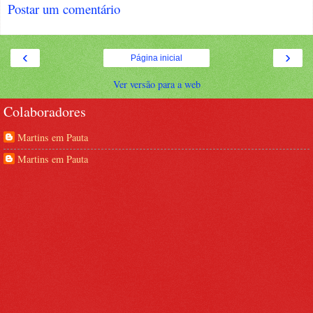
Postar um comentário
‹
›
Página inicial
Ver versão para a web
Colaboradores
Martins em Pauta
Martins em Pauta