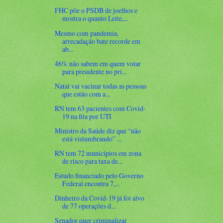
FHC põe o PSDB de joelhos e
mostra o quanto Leite,...
Mesmo com pandemia,
arrecadação bate recorde em
ab...
46% não sabem em quem votar
para presidente no pri...
Natal vai vacinar todas as pessoas
que estão com a...
RN tem 63 pacientes com Covid-
19 na fila por UTI
Ministro da Saúde diz que “não
está vislumbrando” ...
RN tem 72 municípios em zona
de risco para taxa de...
Estudo financiado pelo Governo
Federal encontra 7,...
Dinheiro da Covid-19 já foi alvo
de 77 operações d...
Senador quer criminalizar