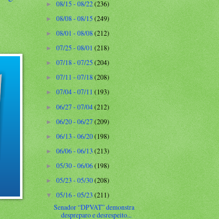
08/15 - 08/22
(236)
►
08/08 - 08/15
(249)
►
08/01 - 08/08
(212)
►
07/25 - 08/01
(218)
►
07/18 - 07/25
(204)
►
07/11 - 07/18
(208)
►
07/04 - 07/11
(193)
►
06/27 - 07/04
(212)
►
06/20 - 06/27
(209)
►
06/13 - 06/20
(198)
►
06/06 - 06/13
(213)
►
05/30 - 06/06
(198)
►
05/23 - 05/30
(208)
►
05/16 - 05/23
(211)
▼
Senador “DPVAT” demonstra
despreparo e desrespeito...