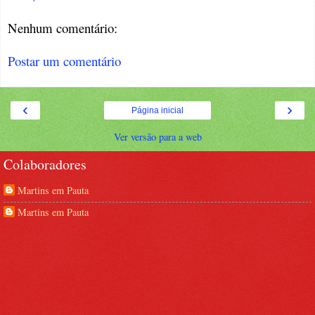
Nenhum comentário:
Postar um comentário
‹
›
Página inicial
Ver versão para a web
Colaboradores
Martins em Pauta
Martins em Pauta