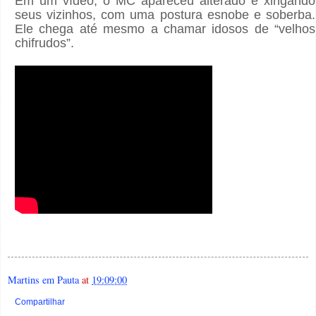
Em um vídeo, o MC apareceu alterado e xingando
seus vizinhos, com uma postura esnobe e soberba.
Ele chega até mesmo a chamar idosos de “velhos
chifrudos”.
Martins em Pauta
at
19:09:00
Compartilhar