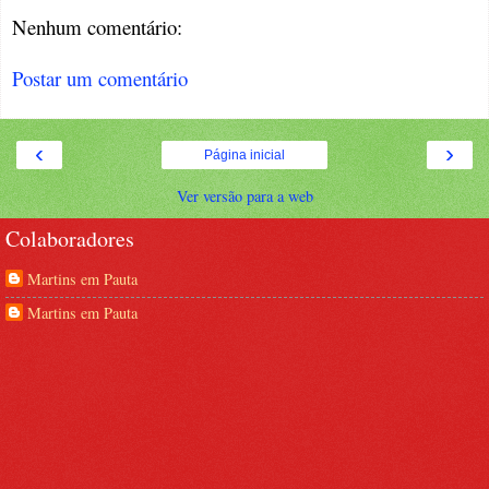
Nenhum comentário:
Postar um comentário
‹
›
Página inicial
Ver versão para a web
Colaboradores
Martins em Pauta
Martins em Pauta