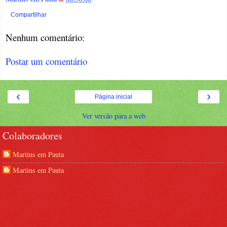
Compartilhar
Nenhum comentário:
Postar um comentário
‹
›
Página inicial
Ver versão para a web
Colaboradores
Martins em Pauta
Martins em Pauta