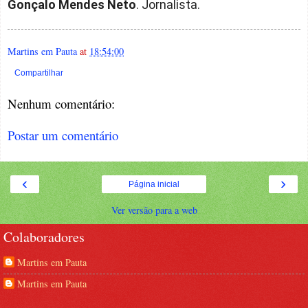
Gonçalo Mendes Neto
. Jornalista.
Martins em Pauta
at
18:54:00
Compartilhar
Nenhum comentário:
Postar um comentário
‹
›
Página inicial
Ver versão para a web
Colaboradores
Martins em Pauta
Martins em Pauta