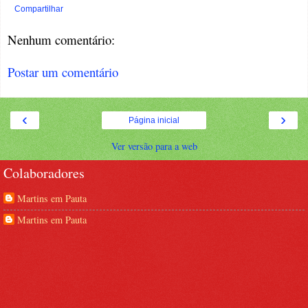
Compartilhar
Nenhum comentário:
Postar um comentário
‹
›
Página inicial
Ver versão para a web
Colaboradores
Martins em Pauta
Martins em Pauta