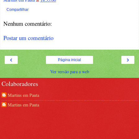
Compartilhar
Nenhum comentário:
Postar um comentário
‹
›
Página inicial
Ver versão para a web
Colaboradores
Martins em Pauta
Martins em Pauta