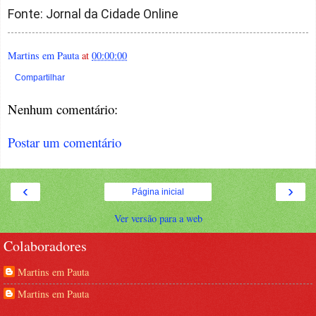
Fonte: Jornal da Cidade Online
Martins em Pauta
at
00:00:00
Compartilhar
Nenhum comentário:
Postar um comentário
‹
›
Página inicial
Ver versão para a web
Colaboradores
Martins em Pauta
Martins em Pauta