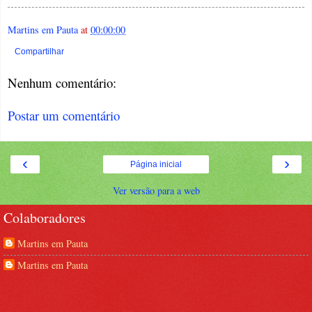
Martins em Pauta
at
00:00:00
Compartilhar
Nenhum comentário:
Postar um comentário
‹
›
Página inicial
Ver versão para a web
Colaboradores
Martins em Pauta
Martins em Pauta