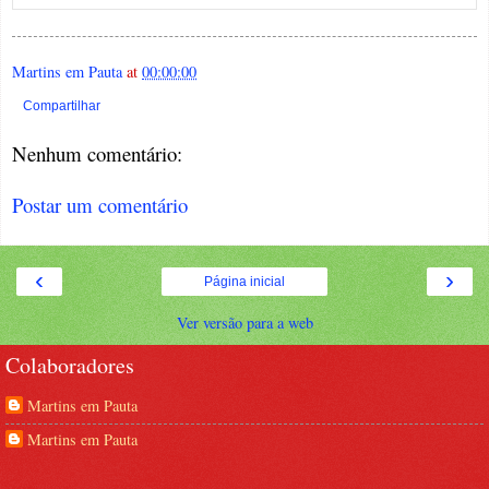
Martins em Pauta
at
00:00:00
Compartilhar
Nenhum comentário:
Postar um comentário
‹
›
Página inicial
Ver versão para a web
Colaboradores
Martins em Pauta
Martins em Pauta