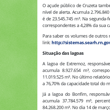
O açude público de Cruzeta tamb
nível de alerta. Acumula 2.796.84
é de 23.545.745 m³. Na segunda-fe
correspondentes a 4,28% da sua ca
Para saber os volumes de outros 
link:
http://sistemas.searh.rn.
Situação das lagoas
A lagoa de Extremoz, responsáve
acumula 8.927.654 m³, corresp
11.019.525 m³. No último relatóri
a 76,70% da capacidade total do m
Já a lagoa do Bonfim, responsá
acumula 37.784.579 m³, percen
84.268.200 m³. No dia 14 de março