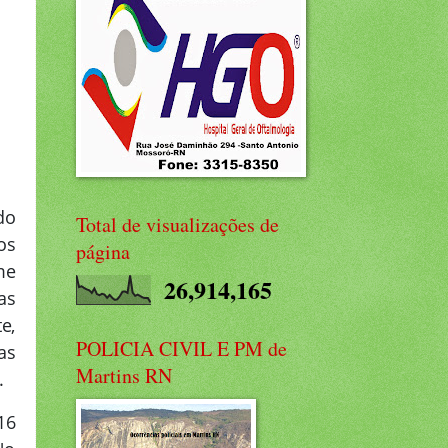
do
Total de visualizações de
os
página
me
26,914,165
as
e,
POLICIA CIVIL E PM de
as
Martins RN
.
16