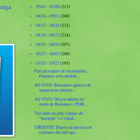
ntiga
05/01 - 05/08
(213)
►
04/24 - 05/01
(208)
►
04/17 - 04/24
(232)
►
04/10 - 04/17
(214)
►
04/03 - 04/10
(207)
►
03/27 - 04/03
(209)
►
03/20 - 03/27
(193)
▼
Para desespero de Alcolumbre,
Damares será candida...
AO VIVO: Bolsonaro aparece de
surpresa no interior...
AO VIVO: Dirceu admite ter
medo de Bolsonaro / PGR...
Tite sente na pele o preço da
"lacração" e é vaiad...
URGENTE: Depois de perícia em
celulares dos advoga...