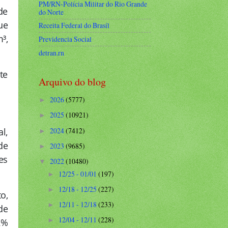
PM/RN-Polícia Militar do Rio Grande
de
do Norte
ue
Receita Federal do Brasíl
³,
Previdencia Social
detran.rn
te
Arquivo do blog
2026
(5777)
►
2025
(10921)
►
2024
(7412)
l,
►
de
2023
(9685)
►
es
2022
(10480)
▼
12/25 - 01/01
(197)
►
12/18 - 12/25
(227)
►
o,
12/11 - 12/18
(233)
►
de
12/04 - 12/11
(228)
►
2%