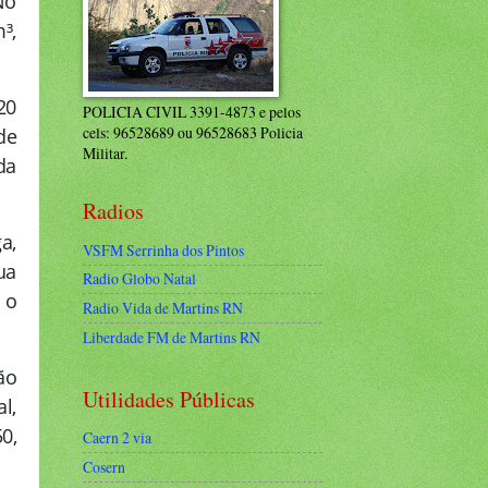
No
³,
20
POLICIA CIVIL 3391-4873 e pelos
cels: 96528689 ou 96528683 Policia
de
Militar.
da
Radios
a,
VSFM Serrinha dos Pintos
ua
Radio Globo Natal
 o
Radio Vida de Martins RN
Liberdade FM de Martins RN
ão
Utilidades Públicas
l,
0,
Caern 2 via
Cosern