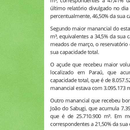
m³, correspondentes a 47,41% d
último relatório divulgado no di
percentualmente, 46,50% da sua c
Segundo maior manancial do esta
m³, equivalentes a 34,5% da sua c
meados de março, o reservatório 
sua capacidade total.
O açude que recebeu maior volum
localizado em Paraú, que acu
capacidade total, que é de 8.057.5
manancial estava com 3.095.173 m
Outro manancial que recebeu bom 
João do Sabugi, que acumula 7.39
que é de 25.710.900 m³. Em me
correspondentes a 21,50% da sua 