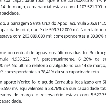
a sua capacidade total, que é de 2.373.066.510 m³. 
a 14 de março, o manancial estava com 1.103.521.799 m
apacidade.
do, a barragem Santa Cruz do Apodi acumula 206.914.2
apacidade total, que é de 599.712.000 m³. No relatório 
estava com 203.089.080 m³, correspondentes a 33,86% 
e percentual de águas nos últimos dias foi Beldroeg
mula 4.936.222 m³, percentualmente, 61,26% da s
20 m³. No último relatório divulgado no dia 14 de março,
³, correspondentes a 38,41% da sua capacidade total.
aporte hídrico foi o açude Carnaúba, localizado em S
5.550 m³, equivalentes a 28,76% da sua capacidade tota
ados de março, o reservatório estava com 5.527.75
capacidade.