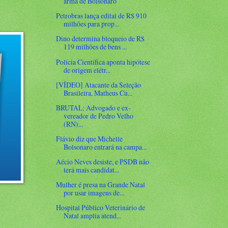
arma de Bolsonaro
Petrobras lança edital de R$ 910
milhões para prop...
Dino determina bloqueio de R$
119 milhões de bens ...
Polícia Científica aponta hipótese
de origem elétr...
[VÍDEO] Atacante da Seleção
Brasileira, Matheus Cu...
BRUTAL: Advogado e ex-
vereador de Pedro Velho
(RN)...
Flávio diz que Michelle
Bolsonaro entrará na campa...
Aécio Neves desiste, e PSDB não
terá mais candidat...
Mulher é presa na Grande Natal
por usar imagens de...
Hospital Público Veterinário de
Natal amplia atend...