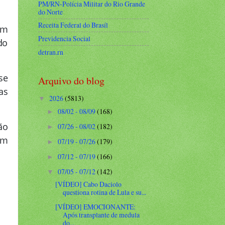
PM/RN-Polícia Militar do Rio Grande
do Norte
Receita Federal do Brasíl
em
Previdencia Social
do
detran.rn
se
Arquivo do blog
as
2026
(5813)
▼
08/02 - 08/09
(168)
►
ão
07/26 - 08/02
(182)
►
ém
07/19 - 07/26
(179)
►
07/12 - 07/19
(166)
►
07/05 - 07/12
(142)
▼
[VÍDEO] Cabo Daciolo
questiona rotina de Lula e su...
[VÍDEO] EMOCIONANTE:
Após transplante de medula
do...