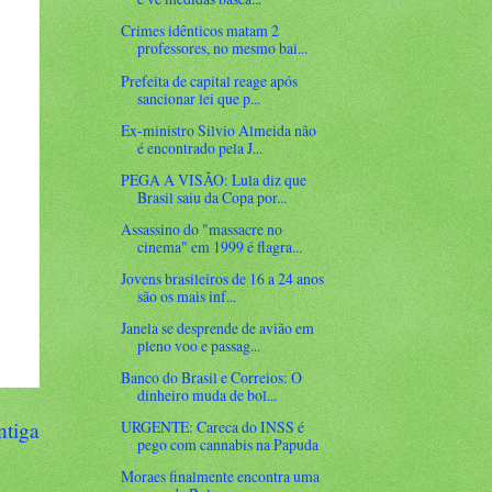
Crimes idênticos matam 2
professores, no mesmo bai...
Prefeita de capital reage após
sancionar lei que p...
Ex-ministro Silvio Almeida não
é encontrado pela J...
PEGA A VISÃO: Lula diz que
Brasil saiu da Copa por...
Assassino do "massacre no
cinema" em 1999 é flagra...
Jovens brasileiros de 16 a 24 anos
são os mais inf...
Janela se desprende de avião em
pleno voo e passag...
Banco do Brasil e Correios: O
dinheiro muda de bol...
URGENTE: Careca do INSS é
ntiga
pego com cannabis na Papuda
Moraes finalmente encontra uma