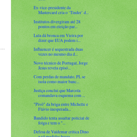
Ex-vice-presidente da
Mastercard cria o ‘Tinder’ d...
Institutos divergiram até 28
pontos em eleição par...
Lula dá bronca em Vieira por
dizer que EUA podem i...
Influencer é sequestrada duas
vezes no mesmo dia d...
Novo técnico de Portugal, Jorge
Jesus revela episó...
Com perdas de mandato, PL se
isola como maior banc...
Justiça conclui que Marcola
comandava esquema com ...
"Pivô" da briga entre Michelle e
Flávio inesperada...
Bandido tenta assaltar policial de
folga e tem o "...
Defesa de Valdemar critica Dino
e vê medidas basea...