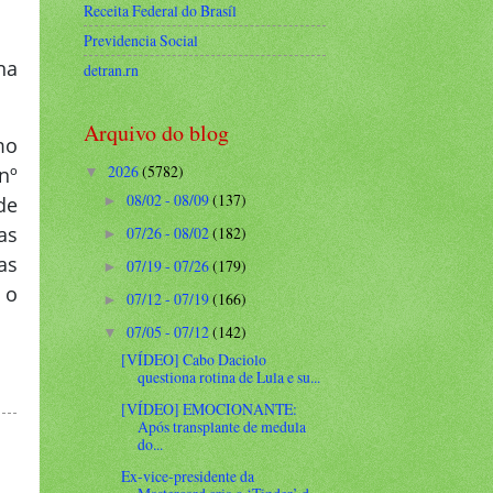
Receita Federal do Brasíl
Previdencia Social
na
detran.rn
Arquivo do blog
mo
2026
(5782)
nº
▼
08/02 - 08/09
(137)
de
►
as
07/26 - 08/02
(182)
►
as
07/19 - 07/26
(179)
►
 o
07/12 - 07/19
(166)
►
07/05 - 07/12
(142)
▼
[VÍDEO] Cabo Daciolo
questiona rotina de Lula e su...
[VÍDEO] EMOCIONANTE:
Após transplante de medula
do...
Ex-vice-presidente da