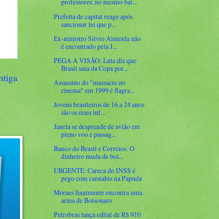
professores, no mesmo bai...
Prefeita de capital reage após
sancionar lei que p...
Ex-ministro Silvio Almeida não
é encontrado pela J...
PEGA A VISÃO: Lula diz que
Brasil saiu da Copa por...
ntiga
Assassino do "massacre no
cinema" em 1999 é flagra...
Jovens brasileiros de 16 a 24 anos
são os mais inf...
Janela se desprende de avião em
pleno voo e passag...
Banco do Brasil e Correios: O
dinheiro muda de bol...
URGENTE: Careca do INSS é
pego com cannabis na Papuda
Moraes finalmente encontra uma
arma de Bolsonaro
Petrobras lança edital de R$ 910