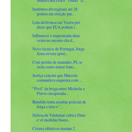
Mastercard cria o ‘Tinder’ d...
Institutos divergiram até 28
pontos em eleição par...
Lula dá bronca em Vieira por
dizer que EUA podem i...
Influencer é sequestrada duas
vezes no mesmo dia d...
Novo técnico de Portugal, Jorge
Jesus revela episó...
Com perdas de mandato, PL se
isola como maior banc...
Justiça conclui que Marcola
comandava esquema com ...
"Pivô" da briga entre Michelle e
Flávio inesperada...
Bandido tenta assaltar policial de
folga e tem o "...
Defesa de Valdemar critica Dino
e vê medidas basea...
Crimes idênticos matam 2