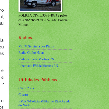
ro
POLICIA CIVIL 3391-4873 e pelos
l,
cels: 96528689 ou 96528683 Policia
ou
Militar.
Radios
ia
VSFM Serrinha dos Pintos
eu
Radio Globo Natal
as
Radio Vida de Martins RN
Liberdade FM de Martins RN
 e
 a
Utilidades Públicas
 e
Caern 2 via
Cosern
 o
PM/RN-Polícia Militar do Rio Grande
do Norte
os