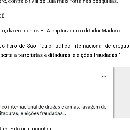
ro, contra o rival de Lula mais forte nas pesquisas.
CÊ
eiro, dia em que os EUA capturaram o ditador Maduro:
do Foro de São Paulo: tráfico internacional de drogas
porte a terroristas e ditaduras, eleições fraudadas."
 Não, está aí a manobra.