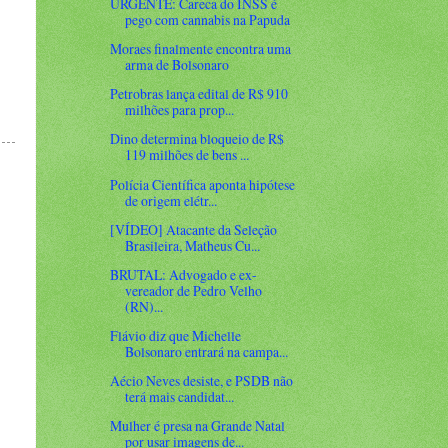
URGENTE: Careca do INSS é
pego com cannabis na Papuda
Moraes finalmente encontra uma
arma de Bolsonaro
Petrobras lança edital de R$ 910
milhões para prop...
Dino determina bloqueio de R$
119 milhões de bens ...
Polícia Científica aponta hipótese
de origem elétr...
[VÍDEO] Atacante da Seleção
Brasileira, Matheus Cu...
BRUTAL: Advogado e ex-
vereador de Pedro Velho
(RN)...
Flávio diz que Michelle
Bolsonaro entrará na campa...
Aécio Neves desiste, e PSDB não
terá mais candidat...
Mulher é presa na Grande Natal
por usar imagens de...