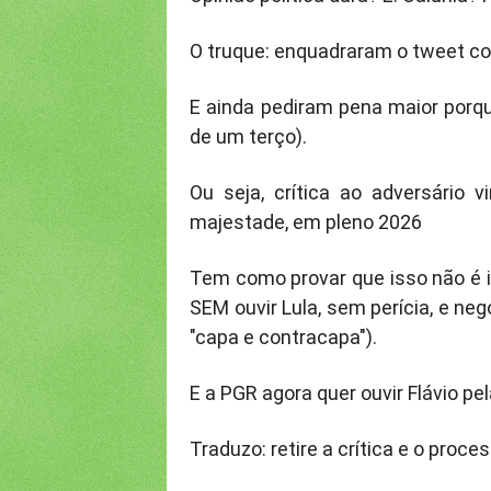
O truque: enquadraram o tweet co
E ainda pediram pena maior porqu
de um terço).
Ou seja, crítica ao adversário v
majestade, em pleno 2026
Tem como provar que isso não é in
SEM ouvir Lula, sem perícia, e ne
"capa e contracapa").
E a PGR agora quer ouvir Flávio pe
Traduzo: retire a crítica e o proc