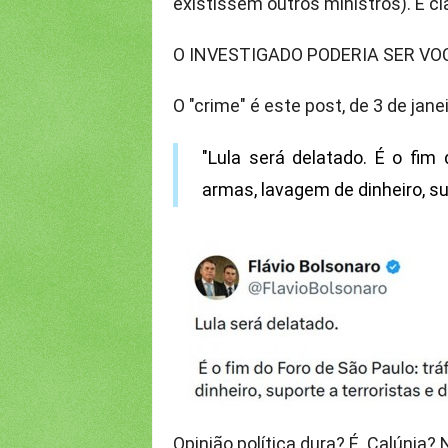
existissem outros ministros). E cla
O INVESTIGADO PODERIA SER VO
O "crime" é este post, de 3 de jan
"Lula será delatado. É o fim 
armas, lavagem de dinheiro, su
Opinião política dura? É. Calúnia?