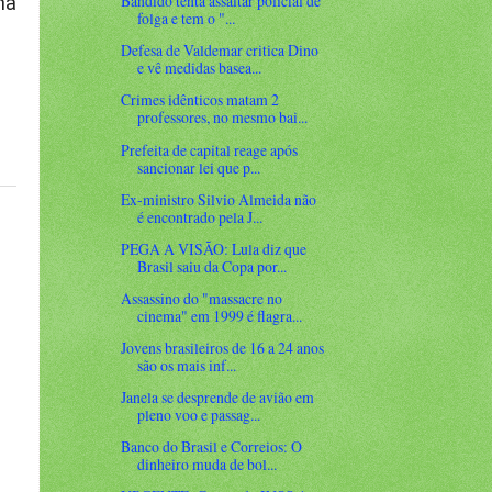
Bandido tenta assaltar policial de
ma
folga e tem o "...
Defesa de Valdemar critica Dino
e vê medidas basea...
Crimes idênticos matam 2
professores, no mesmo bai...
Prefeita de capital reage após
sancionar lei que p...
Ex-ministro Silvio Almeida não
é encontrado pela J...
PEGA A VISÃO: Lula diz que
Brasil saiu da Copa por...
Assassino do "massacre no
cinema" em 1999 é flagra...
Jovens brasileiros de 16 a 24 anos
são os mais inf...
Janela se desprende de avião em
pleno voo e passag...
Banco do Brasil e Correios: O
dinheiro muda de bol...