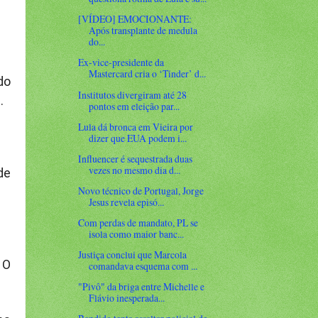
[VÍDEO] EMOCIONANTE:
Após transplante de medula
do...
Ex-vice-presidente da
Mastercard cria o ‘Tinder’ d...
do
Institutos divergiram até 28
.
pontos em eleição par...
Lula dá bronca em Vieira por
dizer que EUA podem i...
Influencer é sequestrada duas
vezes no mesmo dia d...
de
Novo técnico de Portugal, Jorge
Jesus revela episó...
Com perdas de mandato, PL se
isola como maior banc...
Justiça conclui que Marcola
 O
comandava esquema com ...
"Pivô" da briga entre Michelle e
Flávio inesperada...