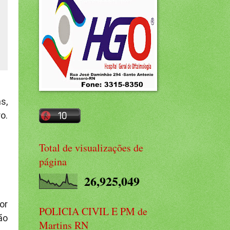
s,
o.
Total de visualizações de
página
26,925,049
or
POLICIA CIVIL E PM de
ão
Martins RN