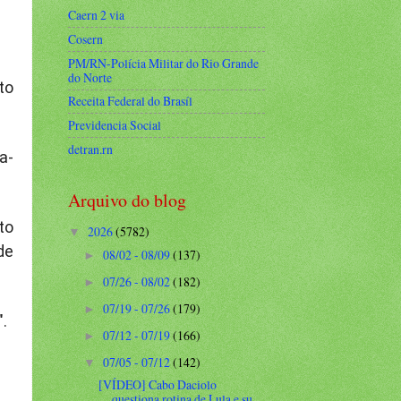
Caern 2 via
Cosern
PM/RN-Polícia Militar do Rio Grande
do Norte
to
Receita Federal do Brasíl
Previdencia Social
detran.rn
a-
Arquivo do blog
to
2026
(5782)
▼
de
08/02 - 08/09
(137)
►
07/26 - 08/02
(182)
►
07/19 - 07/26
(179)
►
".
07/12 - 07/19
(166)
►
07/05 - 07/12
(142)
▼
[VÍDEO] Cabo Daciolo
questiona rotina de Lula e su...