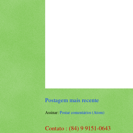
Postagem mais recente
Assinar:
Postar comentários (Atom)
Contato : (84) 9 9151-0643