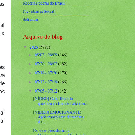
as
Receita Federal do Brasíl
Previdencia Social
detran.rn
al
la
Arquivo do blog
2026
(5791)
▼
08/02 - 08/09
(146)
►
07/26 - 08/02
(182)
►
es
07/19 - 07/26
(179)
►
va
07/12 - 07/19
(166)
de
►
os
07/05 - 07/12
(142)
▼
[VÍDEO] Cabo Daciolo
questiona rotina de Lula e su...
al
[VÍDEO] EMOCIONANTE:
Após transplante de medula
al
do...
Ex-vice-presidente da