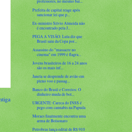
professores, no mesmo bai...
Prefeita de capital reage após
sancionar lei que p...
Ex-ministro Silvio Almeida não
é encontrado pela J...
PEGA A VISÃO: Lula diz que
Brasil saiu da Copa por...
Assassino do "massacre no
cinema" em 1999 é flagra...
Jovens brasileiros de 16 a 24 anos
são os mais inf...
Janela se desprende de avião em
pleno voo e passag...
Banco do Brasil e Correios: O
dinheiro muda de bol...
ntiga
URGENTE: Careca do INSS é
pego com cannabis na Papuda
Moraes finalmente encontra uma
arma de Bolsonaro
Petrobras lança edital de R$ 910