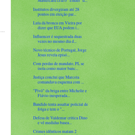
Mastercard cria o ‘Tinder’ d...
Institutos divergiram até 28
pontos em eleição par...
Lula dá bronca em Vieira por
dizer que EUA podem i...
Influencer é sequestrada duas
vezes no mesmo dia d...
Novo técnico de Portugal, Jorge
Jesus revela episó...
Com perdas de mandato, PL se
isola como maior banc...
Justiça conclui que Marcola
comandava esquema com ...
"Pivô" da briga entre Michelle e
Flávio inesperada...
Bandido tenta assaltar policial de
folga e tem o "...
Defesa de Valdemar critica Dino
e vê medidas basea...
Crimes idênticos matam 2