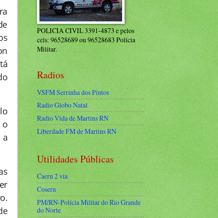
ra
de
POLICIA CIVIL 3391-4873 e pelos
os
cels: 96528689 ou 96528683 Policia
Militar.
on
tá
Radios
do
VSFM Serrinha dos Pintos
Radio Globo Natal
lo
Radio Vida de Martins RN
 o
Liberdade FM de Martins RN
 a
Utilidades Públicas
as
Caern 2 via
er
Cosern
o.
PM/RN-Polícia Militar do Rio Grande
de
do Norte