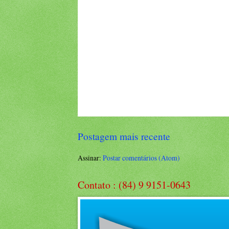
Postagem mais recente
Assinar:
Postar comentários (Atom)
Contato : (84) 9 9151-0643