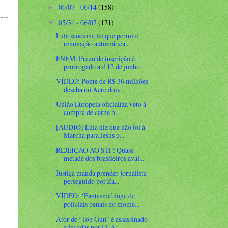
06/07 - 06/14
(158)
►
05/31 - 06/07
(171)
▼
Lula sanciona lei que permite
renovação automática...
ENEM: Prazo de inscrição é
prorrogado até 12 de junho
VÍDEO: Ponte de R$ 36 milhões
desaba no Acre dois ...
União Europeia oficializa veto à
compra de carne b...
[ÁUDIO] Lula diz que não foi à
Marcha para Jesus p...
REJEIÇÃO AO STF: Quase
metade dos brasileiros aval...
Justiça manda prender jornalista
perseguido por Za...
VÍDEO: ‘Fantasma’ foge de
policiais penais no mome...
Ator de “Top Gun” é assassinado
a facadas nos EUA;...