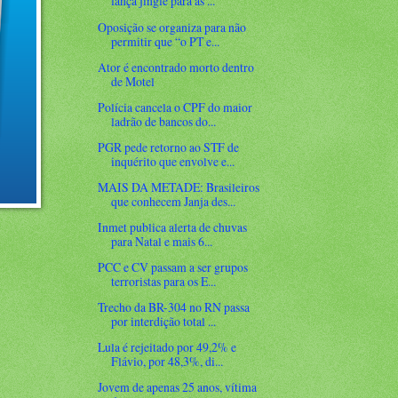
lança jingle para as ...
Oposição se organiza para não
permitir que “o PT e...
Ator é encontrado morto dentro
de Motel
Polícia cancela o CPF do maior
ladrão de bancos do...
PGR pede retorno ao STF de
inquérito que envolve e...
MAIS DA METADE: Brasileiros
que conhecem Janja des...
Inmet publica alerta de chuvas
para Natal e mais 6...
PCC e CV passam a ser grupos
terroristas para os E...
Trecho da BR-304 no RN passa
por interdição total ...
Lula é rejeitado por 49,2% e
Flávio, por 48,3%, di...
Jovem de apenas 25 anos, vítima