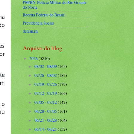
PM/RN-Polícia Militar do Rio Grande
do Norte
Receita Federal do Brasíl
na
Previdencia Social
do
detran.rn
es
Arquivo do blog
or
2026
(5810)
▼
08/02 - 08/09
(165)
►
te
07/26 - 08/02
(182)
►
em
07/19 - 07/26
(179)
►
07/12 - 07/19
(166)
►
07/05 - 07/12
(142)
►
 o
06/28 - 07/05
(161)
iu
►
06/21 - 06/28
(164)
►
06/14 - 06/21
(152)
►