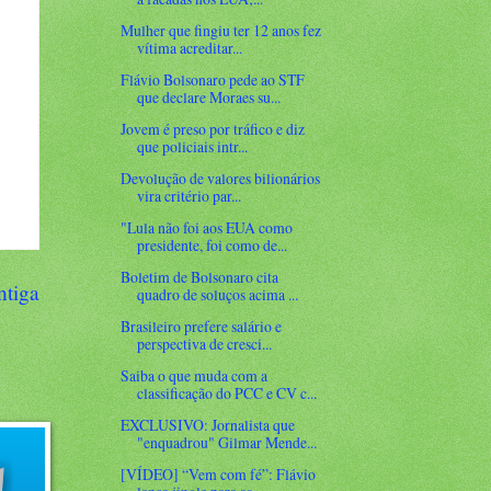
Mulher que fingiu ter 12 anos fez
vítima acreditar...
Flávio Bolsonaro pede ao STF
que declare Moraes su...
Jovem é preso por tráfico e diz
que policiais intr...
Devolução de valores bilionários
vira critério par...
"Lula não foi aos EUA como
presidente, foi como de...
Boletim de Bolsonaro cita
ntiga
quadro de soluços acima ...
Brasileiro prefere salário e
perspectiva de cresci...
Saiba o que muda com a
classificação do PCC e CV c...
EXCLUSIVO: Jornalista que
"enquadrou" Gilmar Mende...
[VÍDEO] “Vem com fé”: Flávio