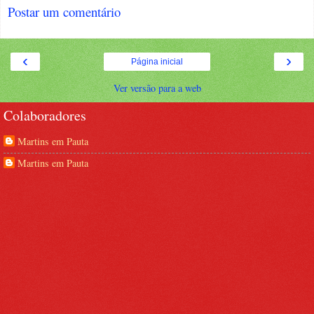
Postar um comentário
‹
›
Página inicial
Ver versão para a web
Colaboradores
Martins em Pauta
Martins em Pauta