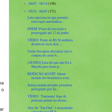
06/07 - 06/14
(158)
►
05/31 - 06/07
(171)
▼
Lula sanciona lei que permite
renovação automática...
ENEM: Prazo de inscrição é
prorrogado até 12 de junho
VÍDEO: Ponte de R$ 36 milhões
desaba no Acre dois ...
União Europeia oficializa veto à
compra de carne b...
[ÁUDIO] Lula diz que não foi à
Marcha para Jesus p...
REJEIÇÃO AO STF: Quase
metade dos brasileiros aval...
ma
Justiça manda prender jornalista
perseguido por Za...
 o
VÍDEO: ‘Fantasma’ foge de
policiais penais no mome...
Ator de “Top Gun” é assassinado
ar
a facadas nos EUA;...