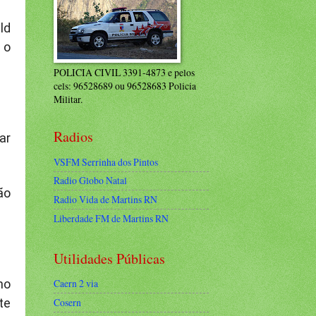
ld
 o
POLICIA CIVIL 3391-4873 e pelos
cels: 96528689 ou 96528683 Policia
Militar.
Radios
ar
VSFM Serrinha dos Pintos
Radio Globo Natal
ão
Radio Vida de Martins RN
Liberdade FM de Martins RN
Utilidades Públicas
ho
Caern 2 via
te
Cosern