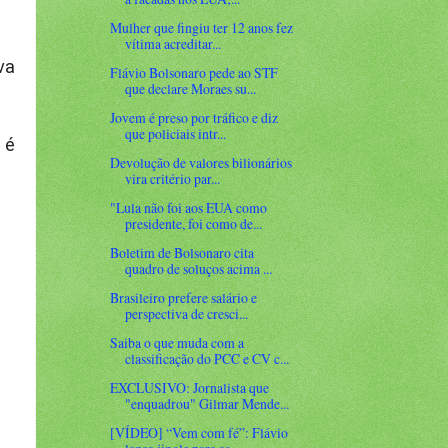
Mulher que fingiu ter 12 anos fez
vítima acreditar...
va
Flávio Bolsonaro pede ao STF
que declare Moraes su...
Jovem é preso por tráfico e diz
que policiais intr...
 é
Devolução de valores bilionários
vira critério par...
"Lula não foi aos EUA como
presidente, foi como de...
Boletim de Bolsonaro cita
quadro de soluços acima ...
Brasileiro prefere salário e
perspectiva de cresci...
Saiba o que muda com a
classificação do PCC e CV c...
EXCLUSIVO: Jornalista que
"enquadrou" Gilmar Mende...
[VÍDEO] “Vem com fé”: Flávio