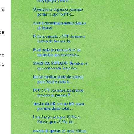
lança jingle para as ...
 a
Oposição se organiza para não
permitir que “o PT e...
Ator é encontrado morto dentro
de Motel
de
Polícia cancela o CPF do maior
ladrão de bancos do...
PGR pede retorno ao STF de
inquérito que envolve e...
as
MAIS DA METADE: Brasileiros
as
que conhecem Janja des...
Inmet publica alerta de chuvas
para Natal e mais 6...
PCC e CV passam a ser grupos
terroristas para os E...
Trecho da BR-304 no RN passa
por interdição total ...
Lula é rejeitado por 49,2% e
Flávio, por 48,3%, di...
Jovem de apenas 25 anos, vítima