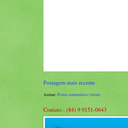
Postagem mais recente
Assinar:
Postar comentários (Atom)
Contato : (84) 9 9151-0643