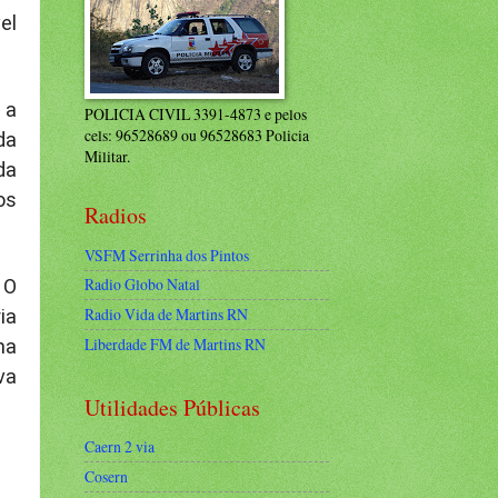
el
 a
POLICIA CIVIL 3391-4873 e pelos
cels: 96528689 ou 96528683 Policia
da
Militar.
da
os
Radios
VSFM Serrinha dos Pintos
Radio Globo Natal
 O
Radio Vida de Martins RN
ia
Liberdade FM de Martins RN
ma
va
Utilidades Públicas
Caern 2 via
Cosern