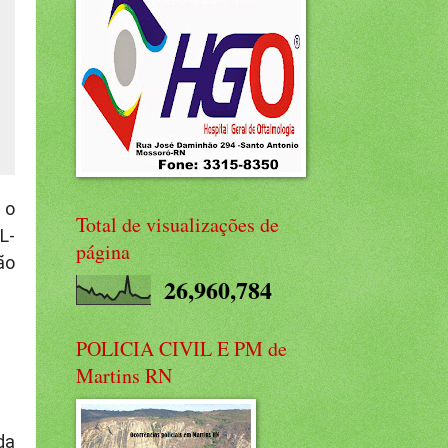
 o
Total de visualizações de
L-
página
ão
26,960,784
POLICIA CIVIL E PM de
Martins RN
da