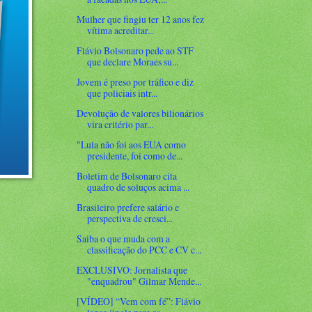
Mulher que fingiu ter 12 anos fez
vítima acreditar...
Flávio Bolsonaro pede ao STF
que declare Moraes su...
Jovem é preso por tráfico e diz
que policiais intr...
Devolução de valores bilionários
vira critério par...
"Lula não foi aos EUA como
presidente, foi como de...
Boletim de Bolsonaro cita
quadro de soluços acima ...
Brasileiro prefere salário e
perspectiva de cresci...
Saiba o que muda com a
classificação do PCC e CV c...
EXCLUSIVO: Jornalista que
"enquadrou" Gilmar Mende...
[VÍDEO] “Vem com fé”: Flávio