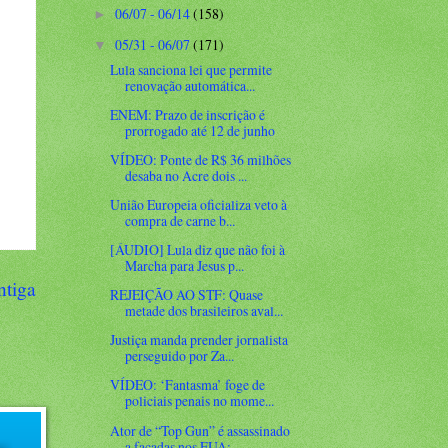
06/07 - 06/14
(158)
►
05/31 - 06/07
(171)
▼
Lula sanciona lei que permite
renovação automática...
ENEM: Prazo de inscrição é
prorrogado até 12 de junho
VÍDEO: Ponte de R$ 36 milhões
desaba no Acre dois ...
União Europeia oficializa veto à
compra de carne b...
[ÁUDIO] Lula diz que não foi à
Marcha para Jesus p...
ntiga
REJEIÇÃO AO STF: Quase
metade dos brasileiros aval...
Justiça manda prender jornalista
perseguido por Za...
VÍDEO: ‘Fantasma’ foge de
policiais penais no mome...
Ator de “Top Gun” é assassinado
a facadas nos EUA;...