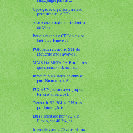
lança jingle para as ...
Oposição se organiza para não
permitir que “o PT e...
Ator é encontrado morto dentro
de Motel
Polícia cancela o CPF do maior
ladrão de bancos do...
PGR pede retorno ao STF de
inquérito que envolve e...
MAIS DA METADE: Brasileiros
que conhecem Janja des...
Inmet publica alerta de chuvas
para Natal e mais 6...
PCC e CV passam a ser grupos
terroristas para os E...
Trecho da BR-304 no RN passa
por interdição total ...
Lula é rejeitado por 49,2% e
Flávio, por 48,3%, di...
Jovem de apenas 25 anos, vítima