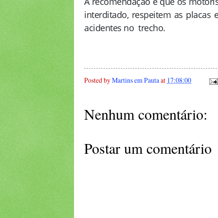
A recomendação é que os motoris
interditado, respeitem as placas 
acidentes no trech
o.
Posted by
Martins em Pauta
at
17:08:00
Nenhum comentário:
Postar um comentário