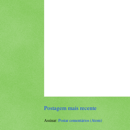
Postagem mais recente
Assinar:
Postar comentários (Atom)