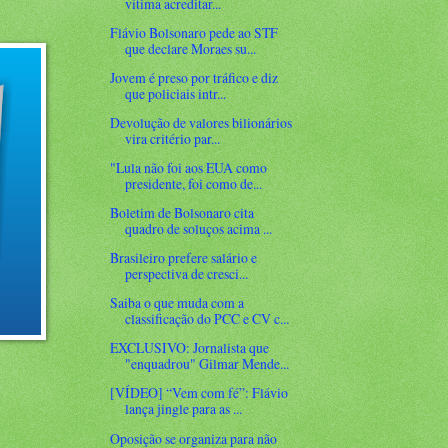
vítima acreditar...
Flávio Bolsonaro pede ao STF
que declare Moraes su...
Jovem é preso por tráfico e diz
que policiais intr...
Devolução de valores bilionários
vira critério par...
"Lula não foi aos EUA como
presidente, foi como de...
Boletim de Bolsonaro cita
quadro de soluços acima ...
Brasileiro prefere salário e
perspectiva de cresci...
Saiba o que muda com a
classificação do PCC e CV c...
EXCLUSIVO: Jornalista que
"enquadrou" Gilmar Mende...
[VÍDEO] “Vem com fé”: Flávio
lança jingle para as ...
Oposição se organiza para não