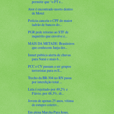
permitir que “o PT e...
Ator é encontrado morto dentro
de Motel
Polícia cancela o CPF do maior
ladrão de bancos do...
PGR pede retorno ao STF de
inquérito que envolve e...
MAIS DA METADE: Brasileiros
que conhecem Janja des...
Inmet publica alerta de chuvas
para Natal e mais 6...
PCC e CV passam a ser grupos
terroristas para os E...
Trecho da BR-304 no RN passa
por interdição total ...
Lula é rejeitado por 49,2% e
Flávio, por 48,3%, di...
Jovem de apenas 25 anos, vítima
de estupro coletiv...
Em plena Marcha Para Jesus,