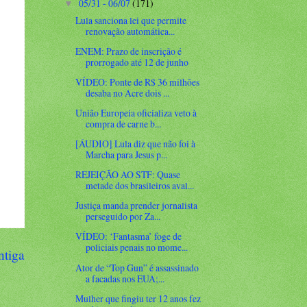
05/31 - 06/07
(171)
▼
Lula sanciona lei que permite
renovação automática...
ENEM: Prazo de inscrição é
prorrogado até 12 de junho
VÍDEO: Ponte de R$ 36 milhões
desaba no Acre dois ...
União Europeia oficializa veto à
compra de carne b...
[ÁUDIO] Lula diz que não foi à
Marcha para Jesus p...
REJEIÇÃO AO STF: Quase
metade dos brasileiros aval...
Justiça manda prender jornalista
perseguido por Za...
VÍDEO: ‘Fantasma’ foge de
policiais penais no mome...
ntiga
Ator de “Top Gun” é assassinado
a facadas nos EUA;...
Mulher que fingiu ter 12 anos fez