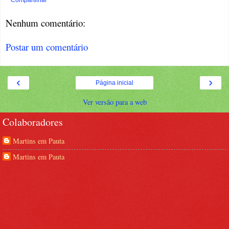
Compartilhar
Nenhum comentário:
Postar um comentário
‹
›
Página inicial
Ver versão para a web
Colaboradores
Martins em Pauta
Martins em Pauta