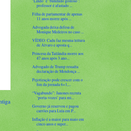
‘Lindo’ e ‘bundudo gostoso’:
professor é afastado ...
Filha de parlamentar de apenas
11 anos morre após ...
Advogada deixa defesa de
Monique Medeiros no caso ...
VÍDEO: Cadu faz mesma leitura
de Álvaro e aposta q...
Princesa da Tailândia morre aos
47 anos após 3 ano...
Advogado de Trump ressalta
declaração de Mendonça ...
Pejotização pode crescer com o
fim da jornada 6×1,...
“Vagabundo”: Janones recruta
‘porta-vozes’ para mi...
ntiga
Governo já reservou e pagou
carrões para Lula em P...
Inflação é a maior para maio em
cinco anos e super...