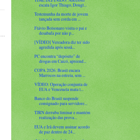
escala Igor Thiago, Dougl...
Testemunha da morte de jovem
lançada sem corda em ...
Flávio Bolsonaro visita o pai e
desabafa por não p...
[VÍDEO] Vereadora diz ter sido
agredida após sessã...
PC encontra “depósito” de
drogas em Caicó, apreend...
COPA 2026: Brasil encara
Marrocos na estreia, sem ...
VÍDEO: Operação conjunta de
EUA e Venezuela mata l...
Banco do Brasil suspende
consignado para servidore...
TJRN derruba liminar e mantém
realização das prova...
EUA e Irã devem assinar acordo
de paz dentro de 24...