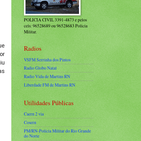
POLICIA CIVIL 3391-4873 e pelos
cels: 96528689 ou 96528683 Policia
Militar.
ue
Radios
or
VSFM Serrinha dos Pintos
iu
Radio Globo Natal
as
Radio Vida de Martins RN
Liberdade FM de Martins RN
Utilidades Públicas
Caern 2 via
Cosern
PM/RN-Polícia Militar do Rio Grande
do Norte