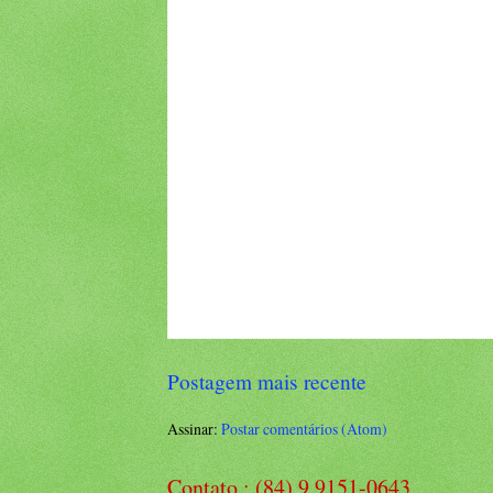
Postagem mais recente
Assinar:
Postar comentários (Atom)
Contato : (84) 9 9151-0643