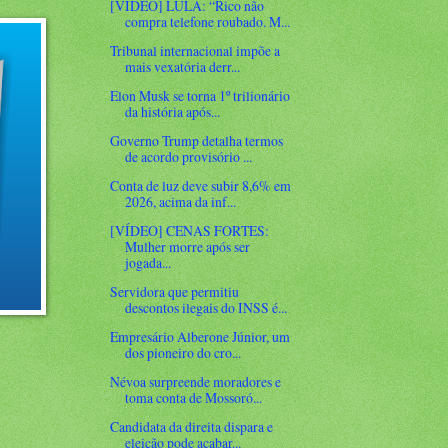
[VÍDEO] LULA: “Rico não
compra telefone roubado. M...
Tribunal internacional impõe a
mais vexatória derr...
Elon Musk se torna 1º trilionário
da história após...
Governo Trump detalha termos
de acordo provisório ...
Conta de luz deve subir 8,6% em
2026, acima da inf...
[VÍDEO] CENAS FORTES:
Mulher morre após ser
jogada...
Servidora que permitiu
descontos ilegais do INSS é...
Empresário Alberone Júnior, um
dos pioneiro do cro...
Névoa surpreende moradores e
toma conta de Mossoró...
Candidata da direita dispara e
eleição pode acabar...