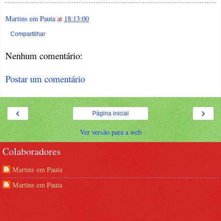
Martins em Pauta
at
18:13:00
Compartilhar
Nenhum comentário:
Postar um comentário
‹
›
Página inicial
Ver versão para a web
Colaboradores
Martins em Pauta
Martins em Pauta