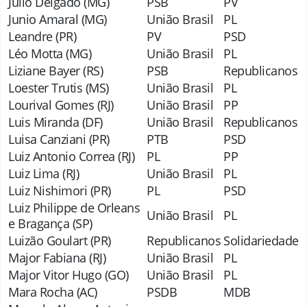
Julio Delgado (MG)
PSB
PV
Junio Amaral (MG)
União Brasil
PL
Leandre (PR)
PV
PSD
Léo Motta (MG)
União Brasil
PL
Liziane Bayer (RS)
PSB
Republicanos
Loester Trutis (MS)
União Brasil
PL
Lourival Gomes (RJ)
União Brasil
PP
Luis Miranda (DF)
União Brasil
Republicanos
Luisa Canziani (PR)
PTB
PSD
Luiz Antonio Correa (RJ)
PL
PP
Luiz Lima (RJ)
União Brasil
PL
Luiz Nishimori (PR)
PL
PSD
Luiz Philippe de Orleans
União Brasil
PL
e Bragança (SP)
Luizão Goulart (PR)
Republicanos
Solidariedade
Major Fabiana (RJ)
União Brasil
PL
Major Vitor Hugo (GO)
União Brasil
PL
Mara Rocha (AC)
PSDB
MDB