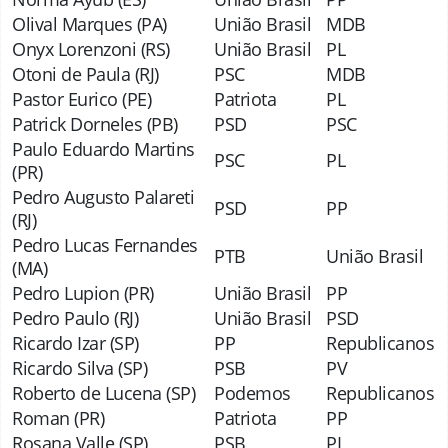
Olival Marques (PA)
União Brasil
MDB
Onyx Lorenzoni (RS)
União Brasil
PL
Otoni de Paula (RJ)
PSC
MDB
Pastor Eurico (PE)
Patriota
PL
Patrick Dorneles (PB)
PSD
PSC
Paulo Eduardo Martins
PSC
PL
(PR)
Pedro Augusto Palareti
PSD
PP
(RJ)
Pedro Lucas Fernandes
PTB
União Brasil
(MA)
Pedro Lupion (PR)
União Brasil
PP
Pedro Paulo (RJ)
União Brasil
PSD
Ricardo Izar (SP)
PP
Republicanos
Ricardo Silva (SP)
PSB
PV
Roberto de Lucena (SP)
Podemos
Republicanos
Roman (PR)
Patriota
PP
Rosana Valle (SP)
PSB
PL