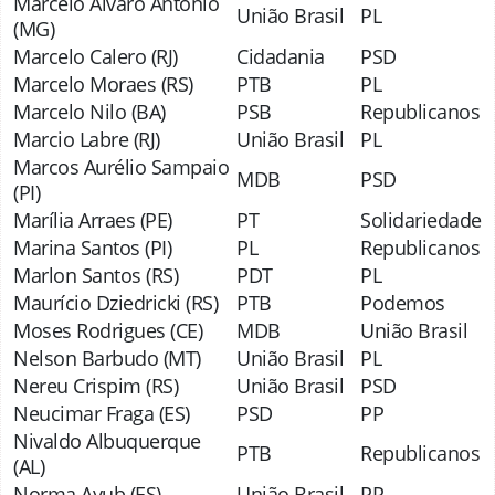
Marcelo Alvaro Antonio
União Brasil
PL
(MG)
Marcelo Calero (RJ)
Cidadania
PSD
Marcelo Moraes (RS)
PTB
PL
Marcelo Nilo (BA)
PSB
Republicanos
Marcio Labre (RJ)
União Brasil
PL
Marcos Aurélio Sampaio
MDB
PSD
(PI)
Marília Arraes (PE)
PT
Solidariedade
Marina Santos (PI)
PL
Republicanos
Marlon Santos (RS)
PDT
PL
Maurício Dziedricki (RS)
PTB
Podemos
Moses Rodrigues (CE)
MDB
União Brasil
Nelson Barbudo (MT)
União Brasil
PL
Nereu Crispim (RS)
União Brasil
PSD
Neucimar Fraga (ES)
PSD
PP
Nivaldo Albuquerque
PTB
Republicanos
(AL)
Norma Ayub (ES)
União Brasil
PP