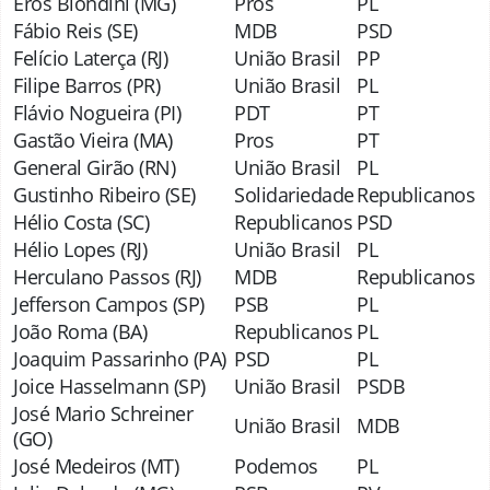
Eros Biondini (MG)
Pros
PL
Fábio Reis (SE)
MDB
PSD
Felício Laterça (RJ)
União Brasil
PP
Filipe Barros (PR)
União Brasil
PL
Flávio Nogueira (PI)
PDT
PT
Gastão Vieira (MA)
Pros
PT
General Girão (RN)
União Brasil
PL
Gustinho Ribeiro (SE)
Solidariedade
Republicanos
Hélio Costa (SC)
Republicanos
PSD
Hélio Lopes (RJ)
União Brasil
PL
Herculano Passos (RJ)
MDB
Republicanos
Jefferson Campos (SP)
PSB
PL
João Roma (BA)
Republicanos
PL
Joaquim Passarinho (PA)
PSD
PL
Joice Hasselmann (SP)
União Brasil
PSDB
José Mario Schreiner
União Brasil
MDB
(GO)
José Medeiros (MT)
Podemos
PL