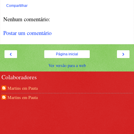
Compartilhar
Nenhum comentário:
Postar um comentário
‹
›
Página inicial
Ver versão para a web
Colaboradores
Martins em Pauta
Martins em Pauta