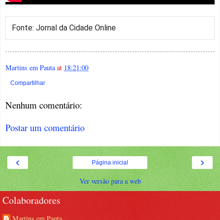
Fonte: Jornal da Cidade Online
Martins em Pauta
at
18:21:00
Compartilhar
Nenhum comentário:
Postar um comentário
‹
›
Página inicial
Ver versão para a web
Colaboradores
Martins em Pauta