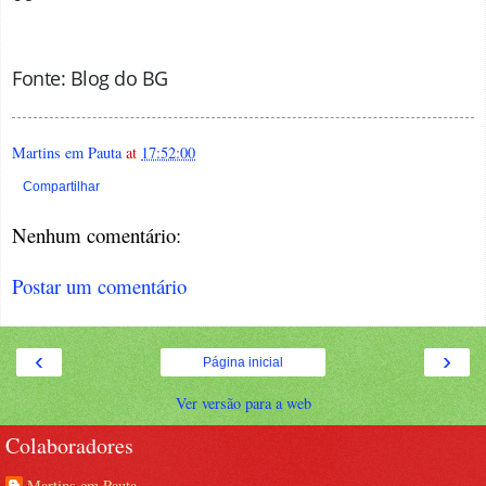
Fonte: Blog do BG
Martins em Pauta
at
17:52:00
Compartilhar
Nenhum comentário:
Postar um comentário
‹
›
Página inicial
Ver versão para a web
Colaboradores
Martins em Pauta