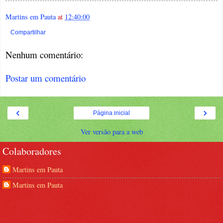
Martins em Pauta
at
12:40:00
Compartilhar
Nenhum comentário:
Postar um comentário
‹
›
Página inicial
Ver versão para a web
Colaboradores
Martins em Pauta
Martins em Pauta