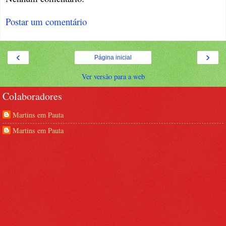
Postar um comentário
‹
›
Página inicial
Ver versão para a web
Colaboradores
Martins em Pauta
Martins em Pauta