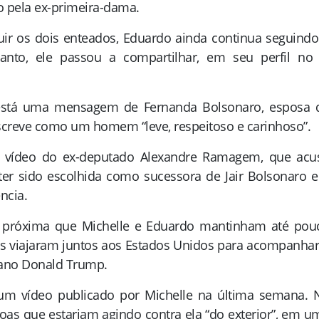
 pela ex-primeira-dama.
ir os dois enteados, Eduardo ainda continua seguindo
nto, ele passou a compartilhar, em seu perfil no 
 está uma mensagem de Fernanda Bolsonaro, esposa 
escreve como um homem “leve, respeitoso e carinhoso”.
vídeo do ex-deputado Alexandre Ramagem, que acu
o ter sido escolhida como sucessora de Jair Bolsonaro 
ncia.
o próxima que Michelle e Eduardo mantinham até pou
is viajaram juntos aos Estados Unidos para acompanhar
cano Donald Trump.
um vídeo publicado por Michelle na última semana. 
ssoas que estariam agindo contra ela “do exterior”, em u