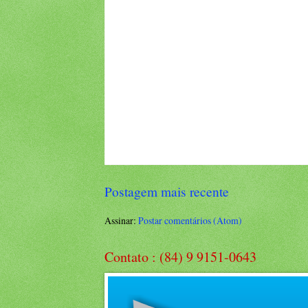
Postagem mais recente
Assinar:
Postar comentários (Atom)
Contato : (84) 9 9151-0643