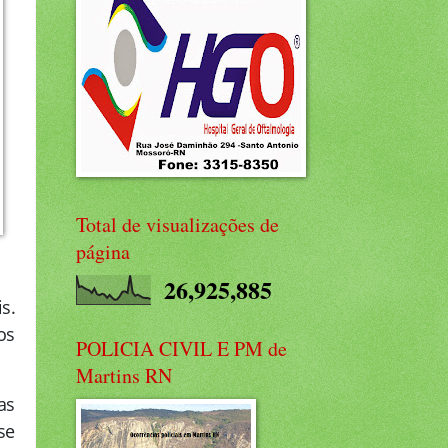
Total de visualizações de
página
26,925,885
s.
os
POLICIA CIVIL E PM de
Martins RN
as
se