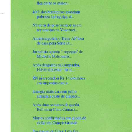
fica entre os maior...
40% dos brasileiros associam
pobreza à preguiça, d...
Número de pessoas mortas em
terremotos na Venezuel...
América goleia o Trem-AP fora
de casa pela Série D...
Jornalista aponta "tropeços" de
Michelle Bolsonaro...
Após desgastes na campanha,
Flávio diz estar “firm...
RN já arrecadou R$ 14,6 bilhões
em impostos este a...
Energia mais cara em julho
aumenta custo de empres...
Após duas semanas de queda,
Refinaria Clara Camarã...
Mortes confirmadas em queda de
avião em Campo Grande
Em ataque de fúria, Lula faz