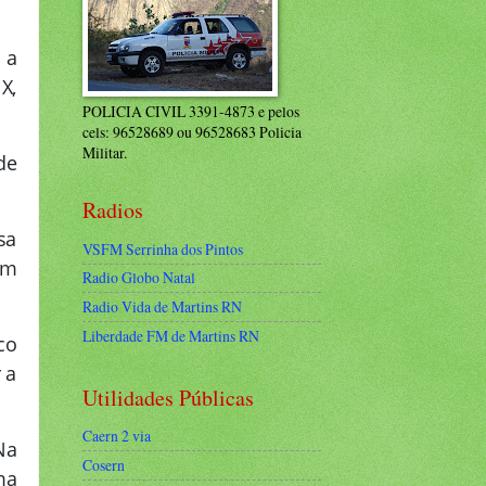
 a
X,
POLICIA CIVIL 3391-4873 e pelos
cels: 96528689 ou 96528683 Policia
Militar.
de
Radios
sa
VSFM Serrinha dos Pintos
em
Radio Globo Natal
Radio Vida de Martins RN
Liberdade FM de Martins RN
co
 a
Utilidades Públicas
Caern 2 via
Na
Cosern
ma