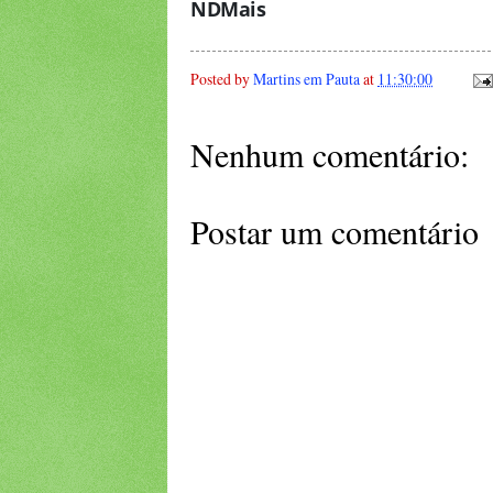
NDMais
Posted by
Martins em Pauta
at
11:30:00
Nenhum comentário:
Postar um comentário