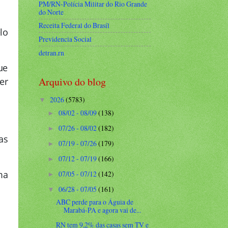
PM/RN-Polícia Militar do Rio Grande
do Norte
Receita Federal do Brasíl
lo
Previdencia Social
detran.rn
ue
Arquivo do blog
er
2026
(5783)
▼
08/02 - 08/09
(138)
►
07/26 - 08/02
(182)
►
as
07/19 - 07/26
(179)
►
07/12 - 07/19
(166)
►
ma
07/05 - 07/12
(142)
►
06/28 - 07/05
(161)
▼
ABC perde para o Águia de
Marabá-PA e agora vai de...
RN tem 9,2% das casas sem TV e