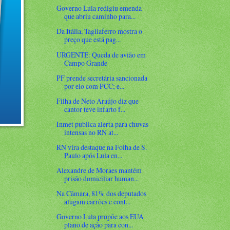
Governo Lula redigiu emenda
que abriu caminho para...
Da Itália, Tagliaferro mostra o
preço que está pag...
URGENTE: Queda de avião em
Campo Grande
PF prende secretária sancionada
por elo com PCC; e...
Filha de Neto Araújo diz que
cantor teve infarto f...
Inmet publica alerta para chuvas
intensas no RN at...
RN vira destaque na Folha de S.
Paulo após Lula en...
Alexandre de Moraes mantém
prisão domiciliar human...
Na Câmara, 81% dos deputados
alugam carrões e cont...
Governo Lula propõe aos EUA
plano de ação para con...