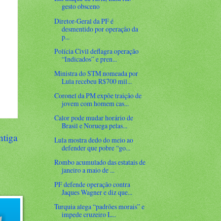
gesto obsceno
Diretor-Geral da PF é
desmentido por operação da
p...
Polícia Civil deflagra operação
“Indicados” e pren...
Ministra do STM nomeada por
Lula recebeu R$700 mil...
Coronel da PM expõe traição de
jovem com homem cas...
Calor pode mudar horário de
Brasil e Noruega pelas...
ntiga
Lula mostra dedo do meio ao
defender que pobre “go...
Rombo acumulado das estatais de
janeiro a maio de ...
PF defende operação contra
Jaques Wagner e diz que...
Turquia alega “padrões morais” e
impede cruzeiro L...