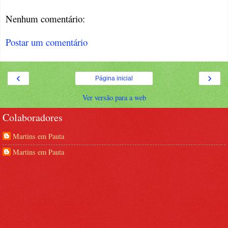
Nenhum comentário:
Postar um comentário
‹
›
Página inicial
Ver versão para a web
Colaboradores
Martins em Pauta
Martins em Pauta