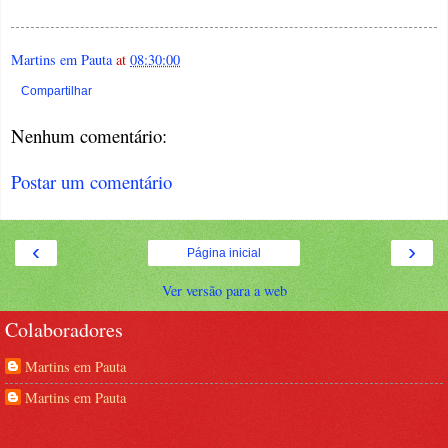
Martins em Pauta
at
08:30:00
Compartilhar
Nenhum comentário:
Postar um comentário
‹
›
Página inicial
Ver versão para a web
Colaboradores
Martins em Pauta
Martins em Pauta