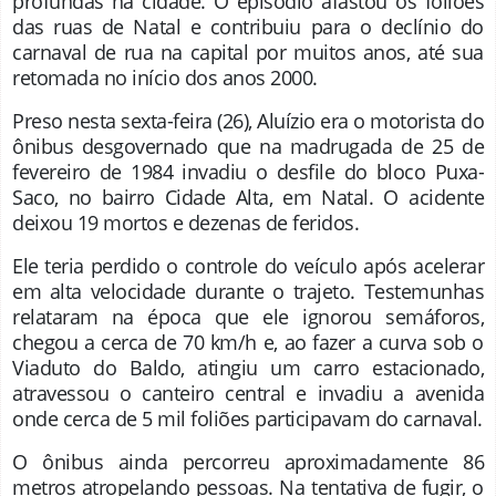
profundas na cidade. O episódio afastou os foliões
das ruas de Natal e contribuiu para o declínio do
carnaval de rua na capital por muitos anos, até sua
retomada no início dos anos 2000.
Preso nesta sexta-feira (26), Aluízio era o motorista do
ônibus desgovernado que na madrugada de 25 de
fevereiro de 1984 invadiu o desfile do bloco Puxa-
Saco, no bairro Cidade Alta, em Natal. O acidente
deixou 19 mortos e dezenas de feridos.
Ele teria perdido o controle do veículo após acelerar
em alta velocidade durante o trajeto. Testemunhas
relataram na época que ele ignorou semáforos,
chegou a cerca de 70 km/h e, ao fazer a curva sob o
Viaduto do Baldo, atingiu um carro estacionado,
atravessou o canteiro central e invadiu a avenida
onde cerca de 5 mil foliões participavam do carnaval.
O ônibus ainda percorreu aproximadamente 86
metros atropelando pessoas. Na tentativa de fugir, o