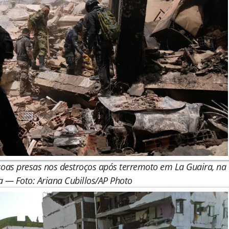
oas presas nos destroços após terremoto em La Guaira, na
 — Foto: Ariana Cubillos/AP Photo