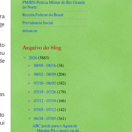
PM/RN-Polícia Militar do Rio Grande
do Norte
Receita Federal do Brasíl
ra
Previdencia Social
ge
detran.rn
to
Arquivo do blog
ou
2026
(5883)
▼
de
08/09 - 08/16
(34)
►
08/02 - 08/09
(204)
►
07/26 - 08/02
(182)
►
07/19 - 07/26
(179)
►
as
07/12 - 07/19
(166)
►
07/05 - 07/12
(142)
►
to
06/28 - 07/05
(161)
▼
ui
ABC perde para o Águia de
Marabá-PA e agora vai de...