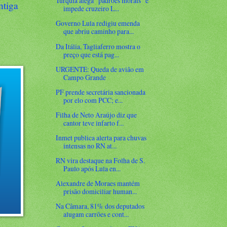
Turquia alega “padrões morais” e
ntiga
impede cruzeiro L...
Governo Lula redigiu emenda
que abriu caminho para...
Da Itália, Tagliaferro mostra o
preço que está pag...
URGENTE: Queda de avião em
Campo Grande
PF prende secretária sancionada
por elo com PCC; e...
Filha de Neto Araújo diz que
cantor teve infarto f...
Inmet publica alerta para chuvas
intensas no RN at...
RN vira destaque na Folha de S.
Paulo após Lula en...
Alexandre de Moraes mantém
prisão domiciliar human...
Na Câmara, 81% dos deputados
alugam carrões e cont...