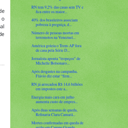
RN tem 9,2% das casas sem TV e
de
fica entre os maior...
 o
40% dos brasileiros associam
pobreza à preguiça, d...
al
Número de pessoas mortas em
de
terremotos na Venezuel...
América goleia o Trem-AP fora
de casa pela Série D...
Jornalista aponta "tropeços" de
Michelle Bolsonaro...
Após desgastes na campanha,
Flávio diz estar “firm...
RN já arrecadou R$ 14,6 bilhões
em impostos este a...
Energia mais cara em julho
aumenta custo de empres...
Após duas semanas de queda,
Refinaria Clara Camarã...
Mortes confirmadas em queda de
avião em Campo Grande