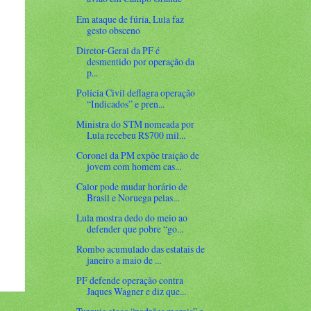
Em ataque de fúria, Lula faz
gesto obsceno
Diretor-Geral da PF é
desmentido por operação da
p...
Polícia Civil deflagra operação
“Indicados” e pren...
Ministra do STM nomeada por
Lula recebeu R$700 mil...
Coronel da PM expõe traição de
jovem com homem cas...
Calor pode mudar horário de
Brasil e Noruega pelas...
Lula mostra dedo do meio ao
defender que pobre “go...
Rombo acumulado das estatais de
janeiro a maio de ...
PF defende operação contra
Jaques Wagner e diz que...