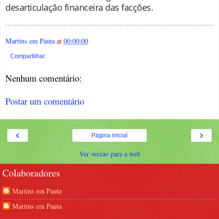
desarticulação financeira das facções.
Martins em Pauta
at
00:00:00
Compartilhar
Nenhum comentário:
Postar um comentário
‹
›
Página inicial
Ver versão para a web
Colaboradores
Martins em Pauta
Martins em Pauta