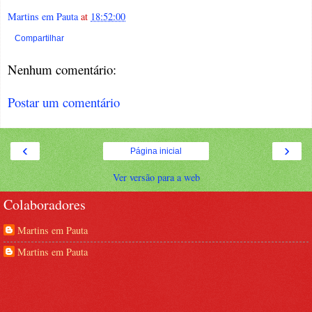
Martins em Pauta
at
18:52:00
Compartilhar
Nenhum comentário:
Postar um comentário
‹
›
Página inicial
Ver versão para a web
Colaboradores
Martins em Pauta
Martins em Pauta